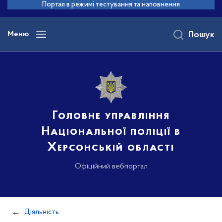
до
Портал в режимі тестування та наповнення
основного
вмісту
Меню
Пошук
Головне управління
Національної поліції в
Херсонській області
Офіційний вебпортал
Діяльність