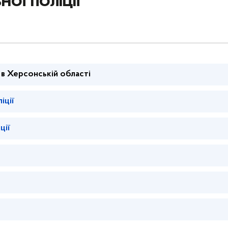
ої поліції
 в Херсонській області
іції
ції