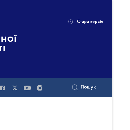
Стара версія
ьної
ті
Пошук