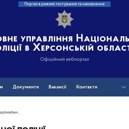
Портал в режимі тестування та наповнення
овне управління Націонал
ліції в Херсонській облас
Офіційний вебпортал
ам
Документи
Вакансії
Контакти
онській області