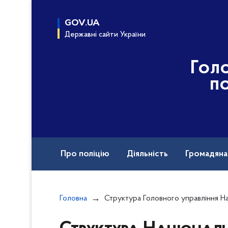
до
основного
GOV.UA
вмісту
Державні сайти України
Гол
по
Про поліцію
Діяльність
Громадян
Назавжди в строю
Головна
Структура Головного управління Національної поліції в Херс