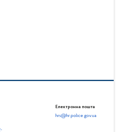
Електронна пошта
hrs@hr.police.gov.ua
-