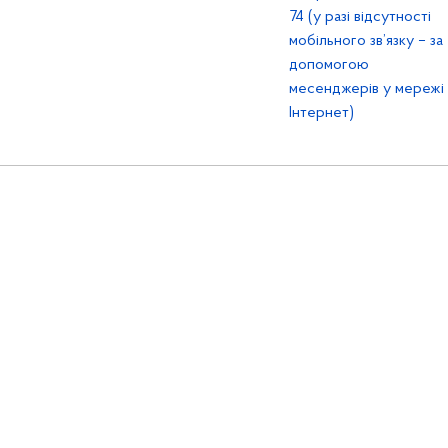
74 (у разі відсутності
мобільного зв’язку – за
допомогою
месенджерів у мережі
Інтернет)
tive Commons Attribution 4.0 International