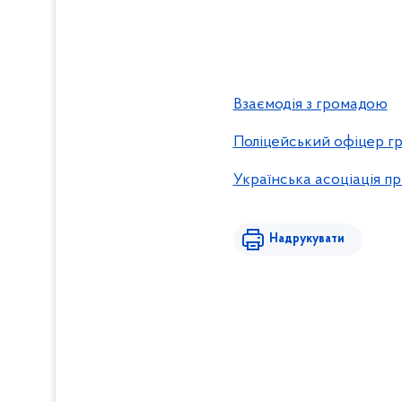
Взаємодія з громадою
Поліцейський офіцер г
Українська асоціація п
Надрукувати