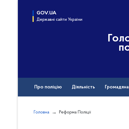
до
основного
GOV.UA
вмісту
Державні сайти України
Гол
по
Про поліцію
Діяльність
Громадян
Назавжди в строю
Головна
Реформа Поліції