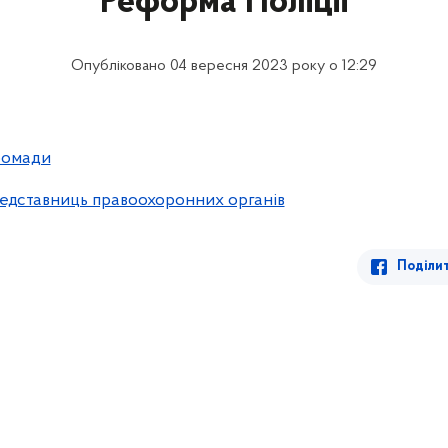
Реформа Поліції
Опубліковано 04 вересня 2023 року о 12:29
ромади
редставниць правоохоронних органів
Поділи