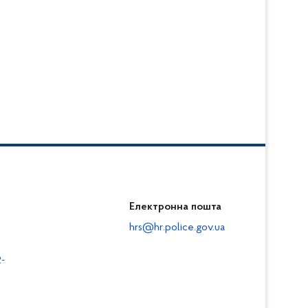
Електронна пошта
hrs@hr.police.gov.ua
-