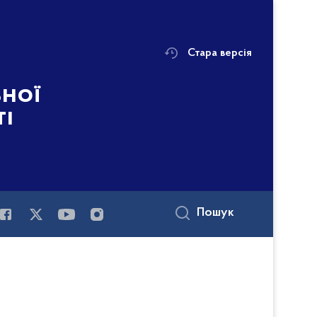
Стара версія
ьної
ті
Пошук