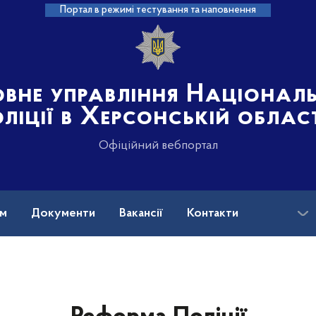
Портал в режимі тестування та наповнення
овне управління Націонал
ліції в Херсонській облас
Офіційний вебпортал
ам
Документи
Вакансії
Контакти