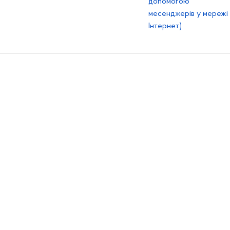
допомогою
месенджерів у мережі
Інтернет)
tive Commons Attribution 4.0 International
6