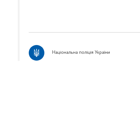
Національна поліція України
Портал працює в тестовому режимі
Весь контент доступний за ліцензією
Crea
license
, якщо не зазначено інше
© Власність Національної поліції України
202