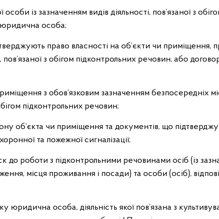
 особи із зазначенням видів діяльності, пов’язаної з обіг
 юридична особа;
дтверджують право власності на об’єкти чи приміщення, п
 пов’язаної з обігом підконтрольних речовин, або догово
приміщення з обов’язковим зазначенням безпосередніх м
 обігом підконтрольних речовин;
рону об’єкта чи приміщення та документів, що підтвердж
оронної та пожежної сигналізації;
ск до роботи з підконтрольними речовинами осіб (із зазна
ення, місця проживання і посади) та особи (осіб), відпові
ку юридична особа, діяльність якої пов’язана з культиву