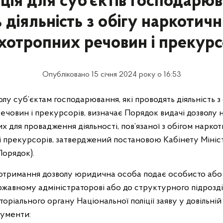
ія для суб’єктів господарюв
діяльність з обігу наркотичн
хотропних речовин і прекурс
Опубліковано 15 січня 2024 року о 16:53
лу суб’єктам господарювання, які проводять діяльність з
ечовин і прекурсорів, визначає Порядок видачі дозволу 
х для провадження діяльності, пов’язаної з обігом наркот
 прекурсорів, затверджений постановою Кабінету Мініст
 Порядок).
я отримання дозволу юридична особа подає особисто аб
жавному адміністраторові або до структурного підрозділ
ріального органу Національної поліції заяву у довільній
кументи: