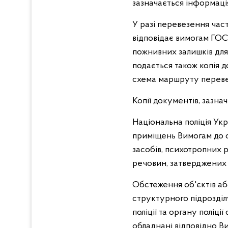
зазначається інформація
У разі перевезення част
відповідає вимогам ГОС
пожнивних залишків для
подається також копія д
схема маршруту переве
Копії документів, зазна
Національна поліція Укра
приміщень Вимогам до об
засобів, психотропних р
речовин, затверджених н
Обстеження об'єктів аб
структурного підрозділ
поліції та органу поліц
обладнані відповідно В