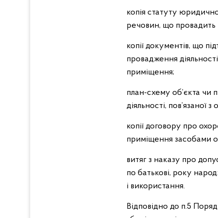
копія статуту юридичної
речовин, що провадить
копії документів, що пі
провадження діяльності,
приміщення;
план-схему об’єкта чи 
діяльності, пов’язаної з
копії договору про охо
приміщення засобами ох
витяг з наказу про допу
по батькові, року народж
і використання.
Відповідно до п.5 Поряд