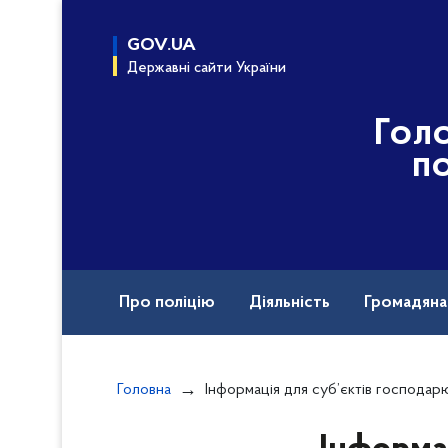
до
основного
GOV.UA
вмісту
Державні сайти України
Гол
по
Про поліцію
Діяльність
Громадян
Назавжди в строю
Головна
Інформація для суб’єктів господарювання, які проводять діяльність з обігу наркотичних засобів, психотроп