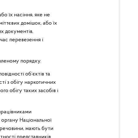
бо їх насіння, яке не
іттєвих домішок, або їх
х документів,
 час перевезення і
овленому порядку.
овідності об’єктів та
сті з обігу наркотичних
го обігу таких засобів і
працівниками
 органу Національної
і речовини, мають бути
тності представників