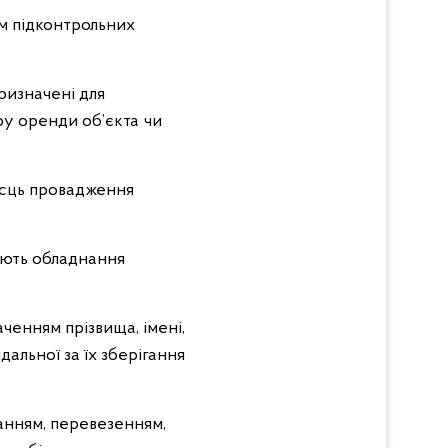
ом підконтрольних
ризначені для
ру оренди об’єкта чи
ісць провадження
ують обладнання
ченням прізвища, імені,
дальної за їх зберігання
ванням, перевезенням,