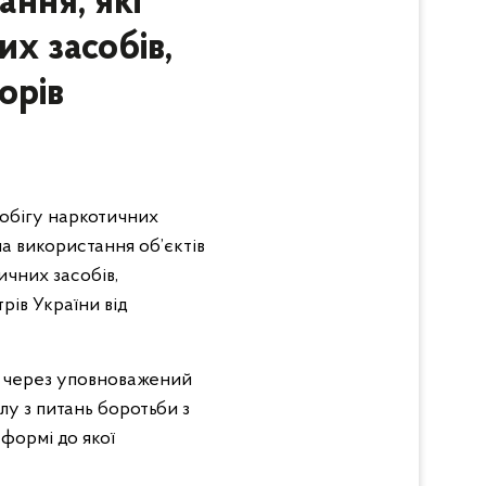
ання, які
их засобів,
орів
 обігу наркотичних
на використання об’єктів
ичних засобів,
рів України від
о через уповноважений
у з питань боротьби з
 формі до якої