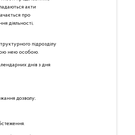
ладаються акти
ачається про
ня діяльності,
труктурного підрозділу
ною нею особою.
алендарних днів з дня
жання дозволу;
бстеження.