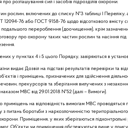
 про розташування сил і засобів підрозділів охорони.
ин рослин, включених до списку №3 таблиці I Переліку, а
Т 12094-76 або ГОСТ 9158-76 щодо відсоткового вмісту см
 подальшого перероблення (доочищення), крім зазначени
оговору про охорону таких частин рослин та насіння під
зення.
чених у пунктах 4 і 5 цього Порядку, завіряються в устан
їни видає Дозвіл на підставі результатів перевірки та відп
’єктів і приміщень, призначених для здійснення діяльно
ечовин, прекурсорів та зберігання вилучених з незаконно
аказом МВС від 29.01.2018 №52 (далі – Вимоги).
о приміщень на відповідність вимогам МВС проводяться 
у з питань боротьби з наркозлочинністю територіального
ії охорони. Приміщення, у яких зберігаються підконтрольн
имог. Об'єкти чи приміщення обстежуються лише у прису