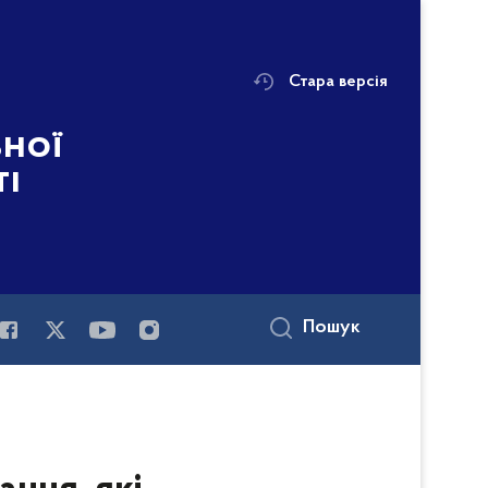
Стара версія
ьної
ті
Пошук