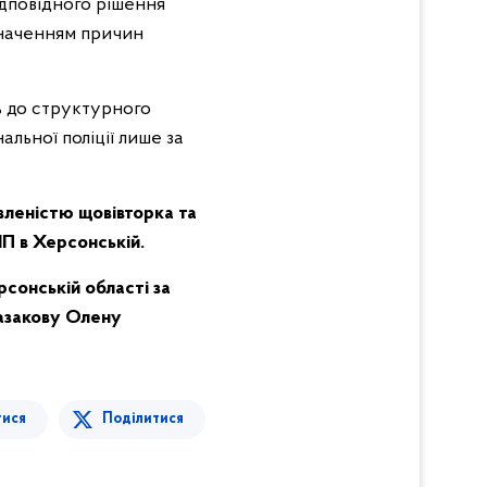
ідповідного рішення
значенням причин
ь до структурного
льної поліції лише за
леністю щовівторка та
НП в Херсонській.
сонській області за
Казакову Олену
тися
Поділитися