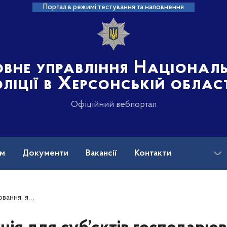
Портал в режимі тестування та наповнення
овне управління Націонал
ліції в Херсонській облас
Офіційний вебпортал
ам
Документи
Вакансії
Контакти
них речовин і прекурсорів