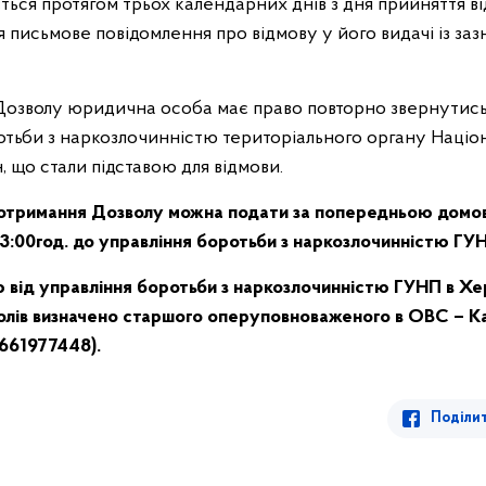
ься протягом трьох календарних днів з дня прийняття в
я письмове повідомлення про відмову у його видачі із за
і Дозволу юридична особа має право повторно звернутис
отьби з наркозлочинністю територіального органу Націона
 що стали підставою для відмови.
 отримання Дозволу можна подати за попередньою домов
13:00год. до управління боротьби з наркозлочинністю ГУ
від управління боротьби з наркозлочинністю ГУНП в Хер
волів визначено старшого оперуповноваженого в ОВС – 
0661977448).
Поділи