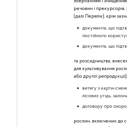
зберіганням і знищення
речовин і прекурсорів,
(далі Перелік), крім заз
документа, що підт
постійного користу
документа, що підт
та розсадництва, внесе
для культивування росли
або другої репродукції)
витягу з карти-схеми
лісових угідь, заліз
договору про охорон
рослин, включених до сп