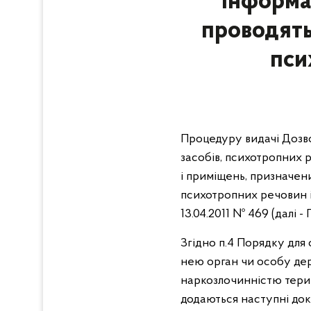
Інформац
проводять 
пси
Процедуру видачі Дозво
засобів, психотропних р
і приміщень, призначени
психотропних речовин і
13.04.2011 № 469 (далі -
Згідно п.4 Порядку дл
нею орган чи особу дер
наркозлочинністю терито
додаються наступні до