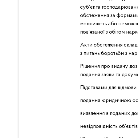
суб’єкта господарюванн
обстеження за формами
можливість або неможли
пов'язаної з обігом нар
Акти обстеження склада
з питань боротьби з н
Рішення про видачу дозв
подання заяви та докуме
Підставами для відмови 
подання юридичною осо
виявлення в поданих до
невідповідність об’єкт