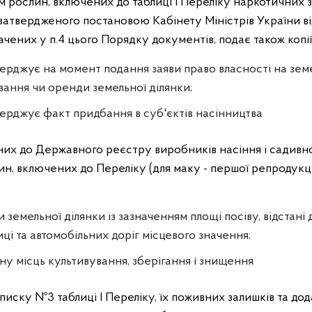
м рослин, включених до таблиці І Переліку наркотичних 
 затвердженого постановою Кабінету Міністрів України
в
начених у п.4 цього Порядку документів, подає також копії
верджує на момент подання заяви право власності на зем
вання чи оренди земельної ділянки;
верджує факт придбання в суб'єктів насінництва
них до Державного реєстру виробників насіння і садивно
н, включених до Переліку (для маку - першої репродукції
;
 земельної ділянки із зазначенням площі посіву, відстані
ниці та автомобільних доріг місцевого значення;
у місць культивування, зберігання і знищення
иску №3 таблиці I Переліку, їх поживних залишків та дод