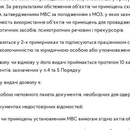
я. За результатами обстеження об'єктів чи приміщень
ск
, затвердженими МВС за погодженням з МОЗ, у яких зазн
вість використання об'єктів чи приміщень для
проваджен
котичних засобів,
психотропних речовин і прекурсорів.
ються у 2-х примірниках та підписуються працівником с
аркозлочинністю та юридичною особою або уповноваже
олу чи відмову у його видачі приймається протягом 10 к
нтів, зазначених у п.4 та 5 Порядку.
у видачі дозволу є:
бою неповного пакета документів, необхідних для одер
кументах недостовірних відомостей;
ів чи приміщень установленим МВС вимогам згідно актів о