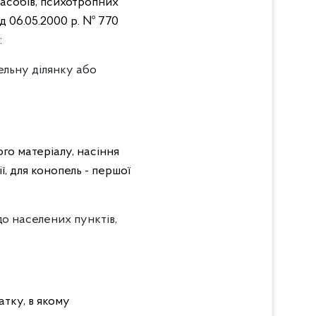
засобів, психотропних
ід 06.05.2000 р. № 770
:
ельну ділянку або
го матеріалу, насіння
, для конопель - першої
 до населених пунктів,
атку, в якому