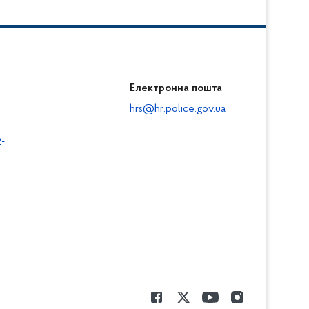
Електронна пошта
hrs@hr.police.gov.ua
-