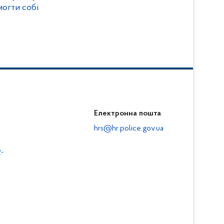
могти собі
Електронна пошта
hrs@hr.police.gov.ua
-