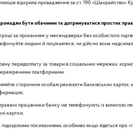
поліція відкрила провадження за ст. 190 «Шахрайство» К
 громадян бути обачними та дотримуватися простих прав
 гроші за проханням у месенджерах без особистого підт
ефонуйте людині й поцікавтеся, чи дійсно вона надсилал
повну передоплату за товари в соціальних мережах, кори
перевіреними платформами;
омляйте стороннім особам реквізити банківських карток, к
формацію;
 справжні працівники банку не телефонують із вимогою п
ні картки;
за підозрілими посиланнями, особливо якщо йдеться про 