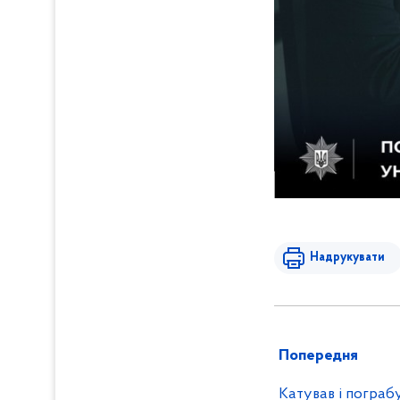
Надрукувати
Попередня
Катував і пограб