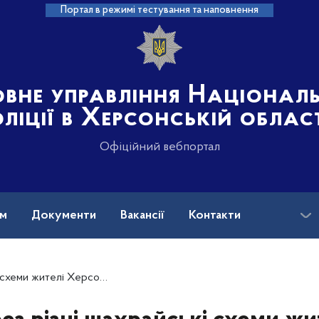
Портал в режимі тестування та наповнення
овне управління Націонал
ліції в Херсонській облас
Офіційний вебпортал
ам
Документи
Вакансії
Контакти
ерсонщини втратили 140000 гривень