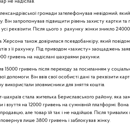
вар не надіслав.
лександрівської громади зателефонував невідомий, який
у. Він запропонував підвищити рівень захисту картки та
усі реквізити. Після цього з рахунку жінки зникло 24000
 Херсона також довірилася псевдобанкіру, який повідом
тів з її рахунку. Під приводом «захисту» заощаджень за
00 гривень на надіслані шахраями рахунки.
в 15000 гривень після переходу за посиланням у соціаль
ї допомоги. Він ввів свої особисті дані та реквізити карт
у використали зловмисники для зняття коштів.
-шахраїв стала жителька Бериславського району, яка за
 і взуття на 12000 гривень на сумнівній платформі. Вона
продавцю, але товар їй так і не надійшов. Після тривали
повернув лише 3800 гривень і заблокував жінку.