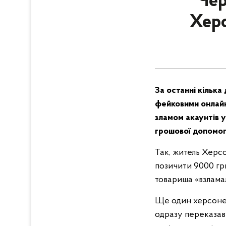
Чер
Херс
За останні кілька
фейковими онлайн
зламом акаунтів 
грошової допомог
Так, житель Херс
позичити 9000 гр
товариша «взлама
Ще один херсонец
одразу переказав 