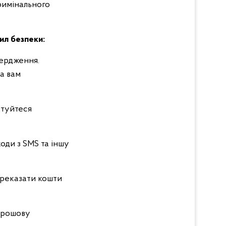
римінального
ил безпеки:
вердження.
а вам
стуйтеся
оди з SMS та іншу
ереказати кошти
«грошову