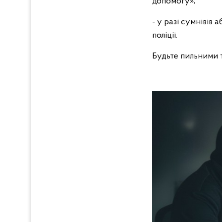
допомогу»;
- у разі сумнівів
поліції.
Будьте пильними т