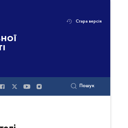
Стара версія
ьної
ті
Пошук