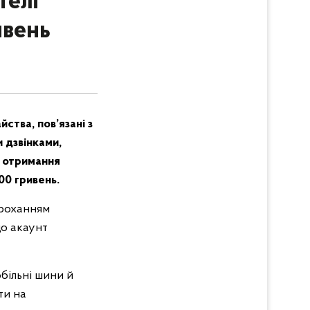
телі
ивень
ства, пов’язані з
 дзвінками,
о отримання
00 гривень.
проханням
що акаунт
більні шини й
ти на