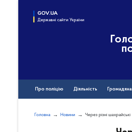
до
основного
GOV.UA
вмісту
Державні сайти України
Гол
по
Про поліцію
Діяльність
Громадян
Назавжди в строю
Головна
Новини
Через різні шахрайські схеми жителі Х