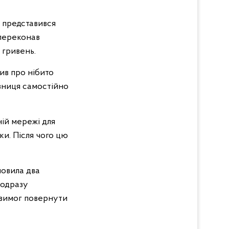
 представився
 переконав
 гривень.
ив про нібито
явниця самостійно
ній мережі для
ки. Після чого цю
мовила два
 одразу
х вимог повернути