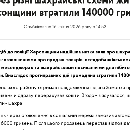
ез різні шахрайські схеми жи
онщини втратили 140000 гр
Опубліковано 16 квітня 2026 року о 14:53
 діб до поліції Херсонщини надійшла низка заяв про шахрай
-оголошеннями про продаж товарів, псевдобанківськими
у месенджерах та шахрайськими посиланнями для нібит
и. Внаслідок протиправних дій громадяни втратили 1400
онського району отримав повідомлення від знайомого з 
ивень й одразу перерахував кошти. Згодом з’ясувалося, 
ли» шахраї.
ь через оголошення в соціальній мережі замовив автомо
6000 гривень. Після цього продавець перестав відповіда