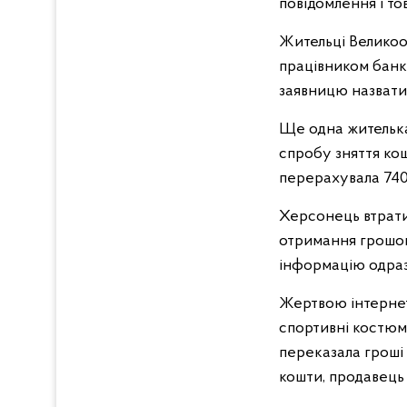
повідомлення і то
Жительці Великоо
працівником банк
заявницю назвати 
Ще одна жителька
спробу зняття кош
перерахувала 740
Херсонець втрати
отримання грошово
інформацію одраз
Жертвою інтернет
спортивні костюми
переказала гроші 
кошти, продавець 