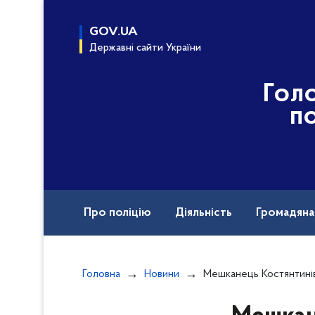
до
основного
GOV.UA
вмісту
Державні сайти України
Гол
по
Про поліцію
Діяльність
Громадян
Назавжди в строю
Головна
Новини
Мешканець Костянтинівської територіальної громади майж