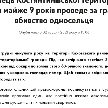
ць Костянтинівської терито
 майже 9 років проведе за гр
вбивство односельця
Опубліковано 02 грудня 2021 року о 15:08
грудні минулого року на території Каховського райо
 територіальної громади. Під час вечірнього застілля 3
хом від сокири по голові свого 63-річного знайомого, д
аних ушкоджень господар помер. Щоб сховати сліди зл
ороді та втік.
гових слідчих дій правоохоронці поспілкуватись з су
оловік проживав один, але постійно вживав алкогольн
 дня сусіди чули, як чоловіки сварились.