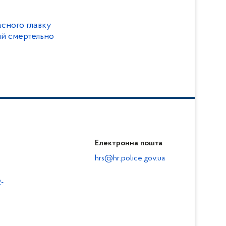
асного главку
кий смертельно
Електронна пошта
hrs@hr.police.gov.ua
-