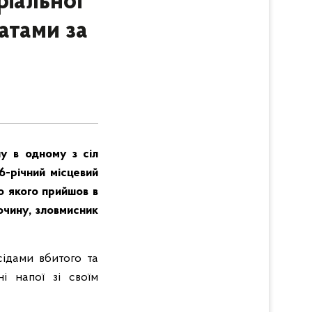
ріальної
атами за
ну в одному з сіл
6-річний місцевий
о якого прийшов в
очину, зловмисник
сідами вбитого та
і напої зі своїм