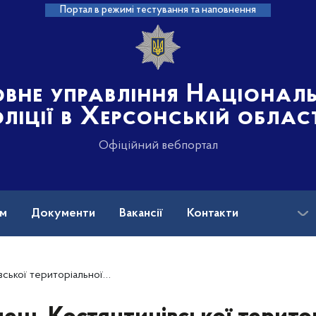
Портал в режимі тестування та наповнення
овне управління Націонал
ліції в Херсонській облас
Офіційний вебпортал
ам
Документи
Вакансії
Контакти
е 9 років проведе за гратами за вбивство односельця