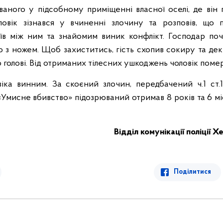
аного у підсобному приміщенні власної оселі, де він 
оловік зізнався у вчиненні злочину та розповів, що 
їв між ним та знайомим виник конфлікт. Господар по
о з ножем. Щоб захиститись, гість схопив сокиру та декі
голові. Від отриманих тілесних ушкоджень чоловік помер
іка винним. За скоєний злочин, передбачений ч.1 ст.
«Умисне вбивство» підозрюваний отримав 8 років та 6 мі
Відділ комунікації поліції 
Поділитися