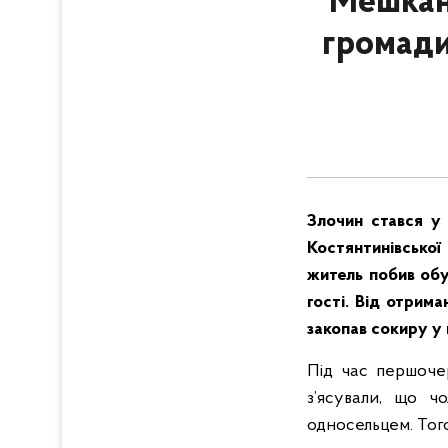
Мешкане
громади
Злочин стався у 
Костянтинівської
житель побив обу
гості. Від отрим
закопав сокиру у г
Під час першочер
з’ясували, що ч
односельцем. Того