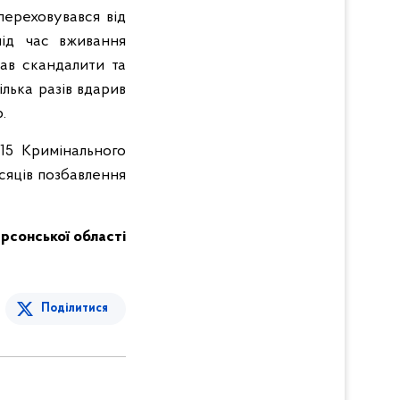
переховувався від
під час вживання
чав скандалити та
лька разів вдарив
.
115 Кримінального
сяців позбавлення
Херсонської області
Поділитися