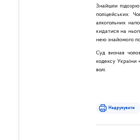
Знайшли підозрюв
поліцейських. Ч
алкогольних напо
кидатися на ньог
нею знайомого по 
Суд визнав чолов
кодексу України 
волі.
Надрукувати