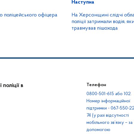
Наступна
го поліцейського офіцера
На Херсонщині слідчі обл
поліції затримали водія, я
травмував пішохода
поліції в
Телефон
0800-501-615 або 102.
Номер інформаційної
підтримки - 067-550-22
74 (у разі відсутності
мобільного зв’язку – за
допомогою