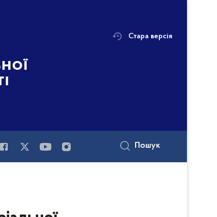
Стара версія
ьної
ті
Пошук