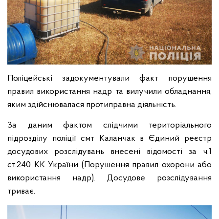
Поліцейські задокументували факт порушення
правил використання надр та вилучили обладнання,
яким здійснювалася протиправна діяльність.
За даним фактом слідчими територіального
підрозділу поліції смт Каланчак в Єдиний реєстр
досудових розслідувань внесені відомості за ч.1
ст.240 КК України (Порушення правил охорони або
використання надр). Досудове розслідування
триває.