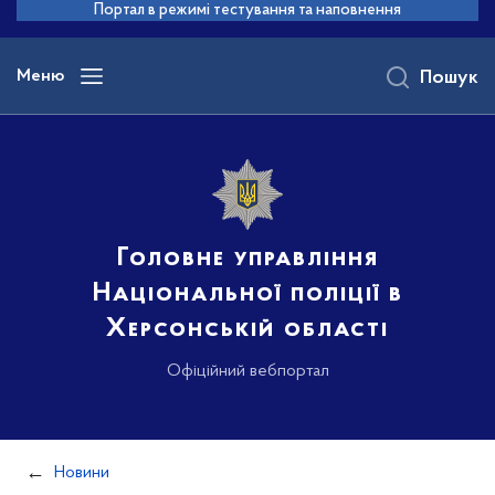
до
Портал в режимі тестування та наповнення
основного
вмісту
Меню
Пошук
Головне управління
Національної поліції в
Херсонській області
Офіційний вебпортал
Новини