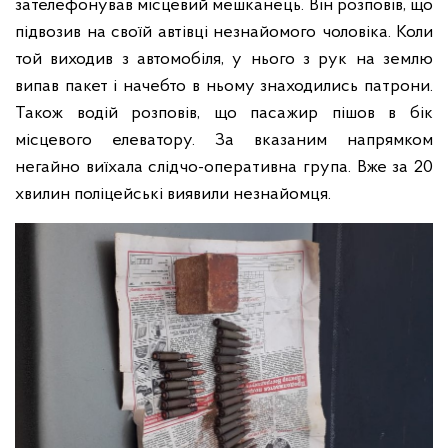
зателефонував місцевий мешканець. Він розповів, що
підвозив на своїй автівці незнайомого чоловіка. Коли
той виходив з автомобіля, у нього з рук на землю
випав пакет і начебто в ньому знаходились патрони.
Також водій розповів, що пасажир пішов в бік
місцевого елеватору. За вказаним напрямком
негайно виїхала слідчо-оперативна група. Вже за 20
хвилин поліцейські виявили незнайомця.