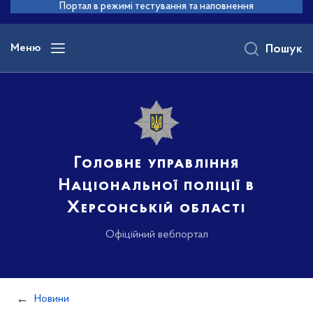
до
Портал в режимі тестування та наповнення
основного
вмісту
Меню
Пошук
Головне управління
Національної поліції в
Херсонській області
Офіційний вебпортал
Новини