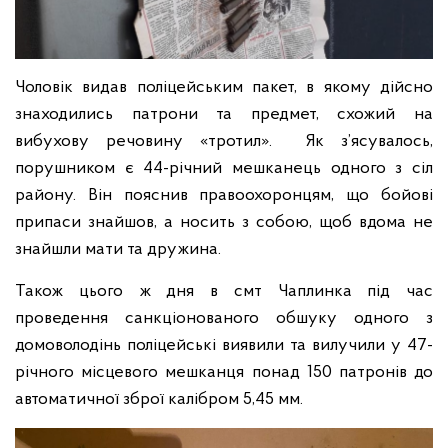
Чоловік видав поліцейським пакет, в якому дійсно
знаходились патрони та предмет, схожий на
вибухову речовину «тротил». Як з’ясувалось,
порушником є 44-річний мешканець одного з сіл
району. Він пояснив правоохоронцям, що бойові
припаси знайшов, а носить з собою, щоб вдома не
знайшли мати та дружина.
Також цього ж дня в смт Чаплинка під час
проведення санкціонованого обшуку одного з
домоволодінь поліцейські виявили та вилучили у 47-
річного місцевого мешканця понад 150 патронів до
автоматичної зброї калібром 5,45 мм.