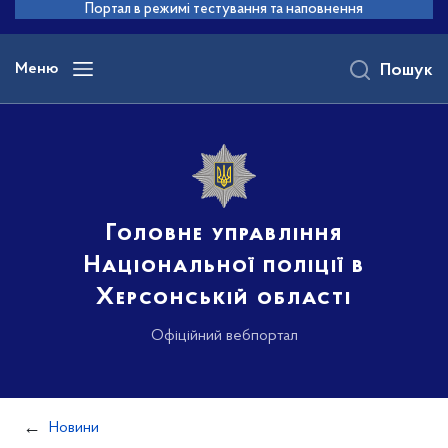
до
Портал в режимі тестування та наповнення
основного
вмісту
Меню
Пошук
Головне управління
Національної поліції в
Херсонській області
Офіційний вебпортал
Новини