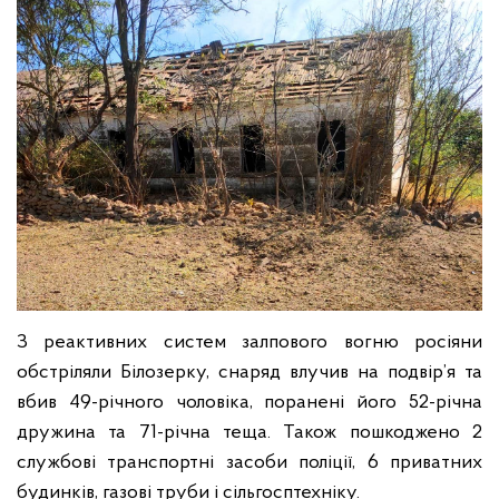
З реактивних систем залпового вогню росіяни
обстріляли Білозерку, снаряд влучив на подвір’я та
вбив 49-річного чоловіка, поранені його 52-річна
дружина та 71-річна теща. Також пошкоджено 2
службові транспортні засоби поліції, 6 приватних
будинків, газові труби і сільгосптехніку.