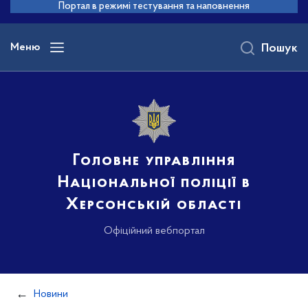
до
Портал в режимі тестування та наповнення
основного
вмісту
Меню
Пошук
Головне управління
Національної поліції в
Херсонській області
Офіційний вебпортал
Новини