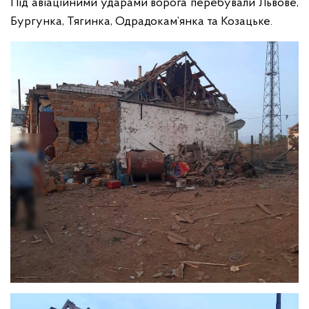
Під авіаційними ударами ворога перебували Львове,
Бургунка, Тягинка, Одрадокам’янка та Козацьке.