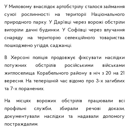
У Миловому внаслідок артобстрілу сталося займання
сухої рослинності на території Національного
природного парку. У Дар’ївці через ворожі обстріли
вигоріли дачні будинки. У Софіївці через влучання
снаряду на територію селекційного товариства
пошкоджено угіддя, саджанці.
В Херсоні поліція продовжує фіксувати наслідки
потужних обстрілів російськими військами
житлоселища Корабельного району в ніч з 20 на 21
вересня. На теперішній час відомо про 3-х загиблих
та 7-х поранених.
На місцях ворожих обстрілів працювали всі
профільні служби, збирали речові докази,
документували наслідки та надавали допомогу
постраждалим.