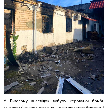
У Львовому внаслідок вибуху керованої бомби
загинула 63-річна жінка, пошкоджено щонайменше 7