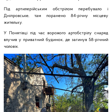
Під артилерійським обстрілом перебувало і
Дніпровське, там поранено 84-річну місцеву
жительку.
У Понятівці під час ворожого артобстрілу снаряд
влучив у приватний будинок, де загинув 58-річний
чоловік.