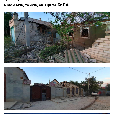
мінометів, танків, авіації та БпЛА.