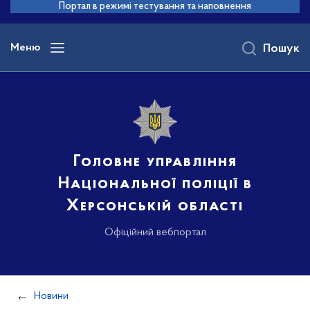
до
Портал в режимі тестування та наповнення
основного
вмісту
Меню
Пошук
Головне управління
Національної поліції в
Херсонській області
Офіційний вебпортал
Новини