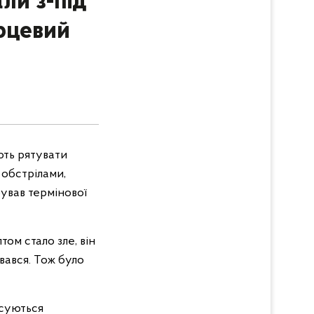
ли з-під
ерцевий
ють рятувати
 обстрілами,
ував термінової
том стало зле, він
вався. Тож було
ксуються