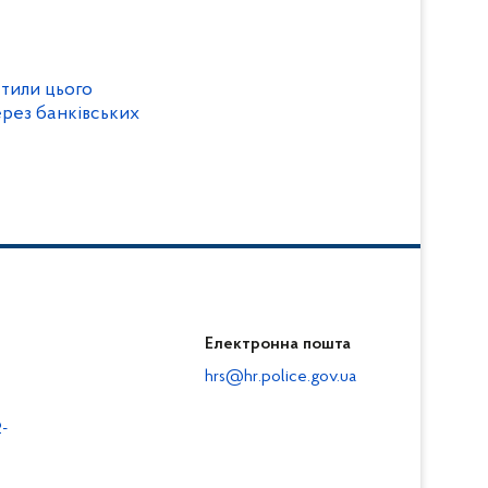
тили цього
ерез банківських
Електронна пошта
hrs@hr.police.gov.ua
-