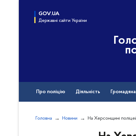
до
основного
GOV.UA
вмісту
Державні сайти України
Гол
по
Про поліцію
Діяльність
Громадян
Назавжди в строю
Головна
Новини
На Херсонщині поліцейські евакуювали з-під обст