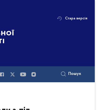
Стара версія
ьної
ті
Пошук