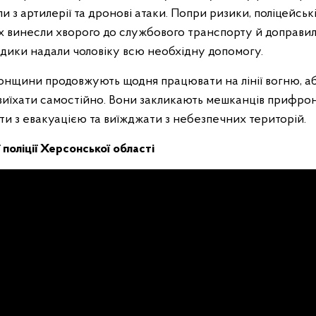
ли з артилерії та дронові атаки. Попри ризики, поліцейські
х винесли хворого до службового транспорту й доправи
едики надали чоловіку всю необхідну допомогу.
онщини продовжують щодня працювати на лінії вогню, а
 виїхати самостійно. Вони закликають мешканців прифро
ати з евакуацією та виїжджати з небезпечних територій.
 поліції Херсонської області