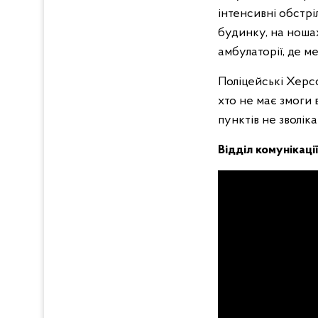
інтенсивні обстрі
будинку, на ноша
амбулаторії, де м
Поліцейські Херс
хто не має змоги
пунктів не зволік
Відділ комунікації