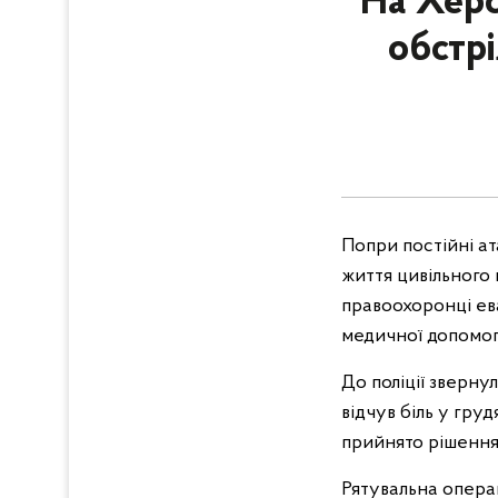
На Херс
обстрі
Попри постійні а
життя цивільного 
правоохоронці ев
медичної допомог
До поліції зверну
відчув біль у гру
прийнято рішення
Рятувальна опера