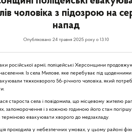
онщині поліцейські евакуюва
лів чоловіка з підозрою на с
напад
Опубліковано 24 травня 2025 року о 13:10
таки російської армії, поліцейські Херсонщини продовжу
населення. Із села Милове, яке перебуває під щоденними
акуювали тяжкохворого 56-річного чоловіка, який потреб
и.
лася староста села і повідомила, що місцевому жителю рап
дях, запоморочення і з кожною годиною його стан погіршу
 терміново евакуювати хворого до медзакладу.
ція проходила у небезпечних умовах, у цьому районі фі