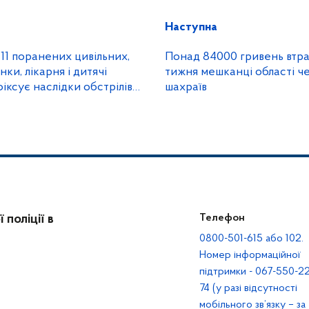
Наступна
 11 поранених цивільних,
Понад 84000 гривень втра
ки, лікарня і дитячі
тижня мешканці області ч
фіксує наслідки обстрілів
шахраїв
онщини
поліції в
Телефон
0800-501-615 або 102.
Номер інформаційної
підтримки - 067-550-22
74 (у разі відсутності
мобільного зв’язку – за