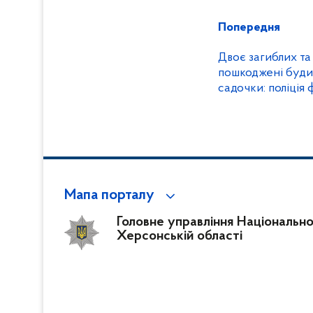
Попередня
Двоє загиблих та
пошкоджені будин
садочки: поліція 
армією рф Херс
Мапа порталу
Головне управління Національної 
Херсонській області