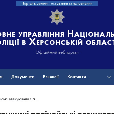
Портал в режимі тестування та наповнення
овне управління Націонал
ліції в Херсонській облас
Офіційний вебпортал
ам
Документи
Вакансії
Контакти
рілів чоловіка з підозрою на серцевий напад