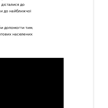
 дісталися до
ли до найближчої
би допомогти тим,
нтових населених