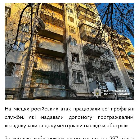
На місцях російських атак працювали всі профільні
служби, які надавали допомогу постраждалим,
ліквідовували та документували наслідки обстрілів.
За минулу добу поліція відреагувала на 297 заяв і