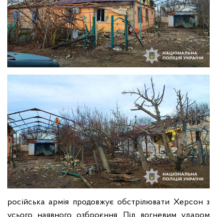
російська армія продовжує обстрілювати Херсон з
усього наявного озброєння. Під вогневим ударом