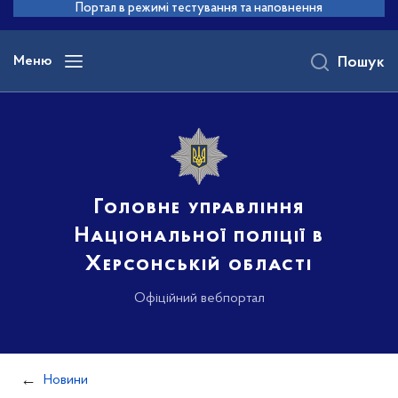
до
Портал в режимі тестування та наповнення
основного
вмісту
Меню
Пошук
Головне управління
Національної поліції в
Херсонській області
Офіційний вебпортал
Новини