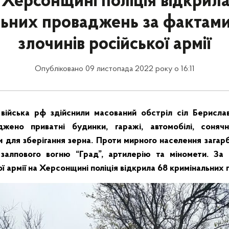
 Херсонщині поліція відкрила
ьних проваджень за фактам
злочинів російської армії
Опубліковано 09 листопада 2022 року о 16:11
війська рф здійснили масований обстріл сіл Берислав
джено приватні будинки, гаражі, автомобілі, сонячні
и для зберігання зерна. Проти мирного населення загар
 залпового вогню “Град”, артилерію та міномети. За
ої армії на Херсонщині поліція відкрила 68 кримінальних