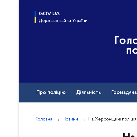
до
основного
GOV.UA
вмісту
Державні сайти України
Гол
по
Про поліцію
Діяльність
Громадян
Назавжди в строю
Головна
Новини
На Херсонщині поліція відкрила 68 кримінальних провад