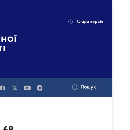
Стара версія
ьної
ті
Пошук