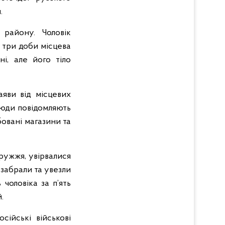
.
 району. Чоловік
з три доби місцева
ні, але його тіло
аяви від місцевих
Люди повідомляють
бовані магазини та
ружжя, увірвалися
 забрали та увезли
чоловіка за п’ять
.
ійські військові