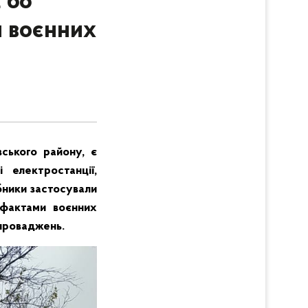
 68
и воєнних
ського району, є
 електростанції,
бники застосували
 фактами воєнних
 проваджень.