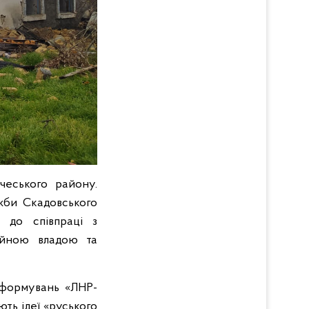
ічеського району.
жби Скадовського
а до співпраці з
ійною владою та
 формувань «ЛНР-
ть ідеї «руського