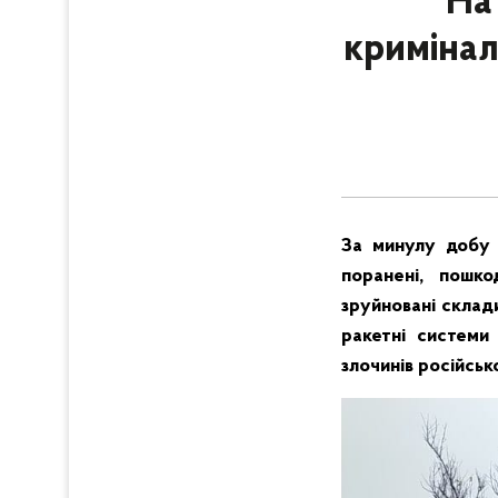
На
кримінал
За минулу добу 
поранені, пошко
зруйновані склад
ракетні системи
злочинів російськ