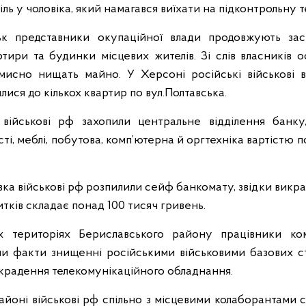
іль у чоловіка, який намагався виїхати на підконтрольну 
ьк представники окупаційної влади продовжують зас
ртири та будинки місцевих жителів. Зі слів власників ос
мисно нищать майно. У Херсоні російські військові в
лися до кількох квартир по вул.Полтавська.
 військові рф захопили центральне відділення банку
сті, меблі, побутова, комп’ютерна й оргтехніка вартістю 
вка військові рф розпилили сейф банкомату, звідки викра
тків складає понад 100 тисяч гривень.
 територіях Бериславського району працівники ком
и факти знищенні російськими військовими базових с
викрадення телекомунікаційного обладнання.
айоні військові рф спільно з місцевими колаборантами