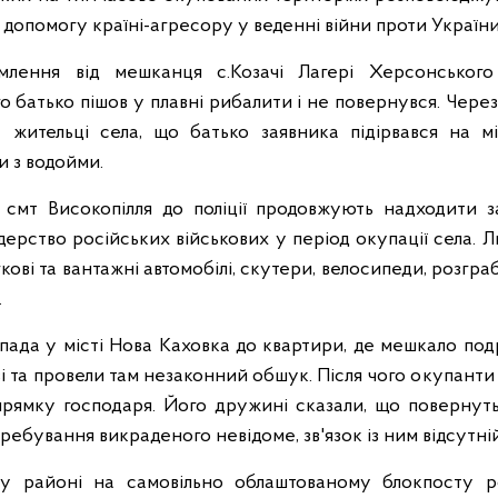
допомогу країні-агресору у веденні війни проти України
млення від мешканця с.Козачі Лагері Херсонського
о батько пішов у плавні рибалити і не повернувся. Чере
 жительці села, що батько заявника підірвався на мі
и з водойми.
смт Високопілля до поліції продовжують надходити з
дерство російських військових у період окупації села. 
кові та вантажні автомобілі, скутери, велосипеди, розгра
.
пада у місті Нова Каховка до квартири, де мешкало под
ві та провели там незаконний обшук. Після чого окупанти
рямку господаря. Його дружині сказали, що повернуть 
еребування викраденого невідоме, зв'язок із ним відсутній
у районі на самовільно облаштованому блокпосту рос