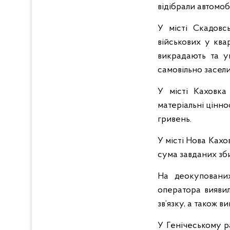
відібрали автомоб
У місті Скадовс
військових у ква
викрадають та у
самовільно засели
У місті Каховка
матеріальні цінно
гривень.
У місті Нова Кахо
сума завданих зби
На деокупованих
оператора виявил
зв’язку, а також 
У Генічеському р