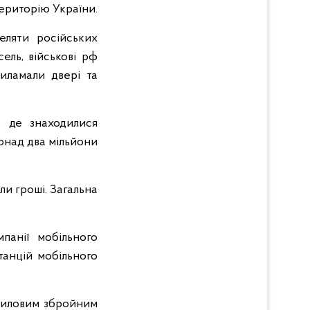
територію України.
еляти російських
ель, військові рф
иламали двері та
, де знаходилися
понад два мільйони
ли гроші. Загальна
панії мобільного
танцій мобільного
 силовим збройним