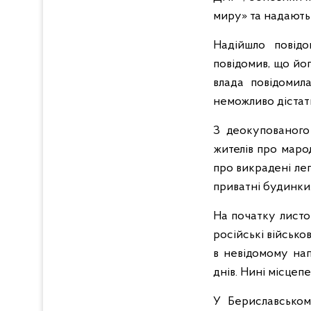
миру» та надають 
Надійшло повідо
повідомив, що йог
влада повідомила
неможливо дістат
З деокупованого 
жителів про маро
про викрадені лег
приватні будинки
На початку листо
російські військо
в невідомому нап
днів. Нині місцеп
У Бериславськом