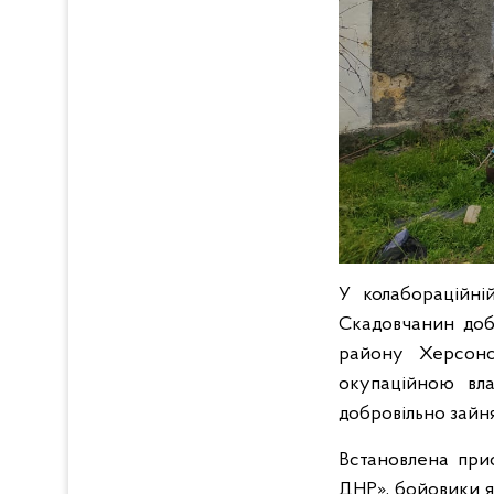
У колабораційній
Скадовчанин доб
району Херсонсь
окупаційною вл
добровільно зайня
Встановлена при
ДНР», бойовики я