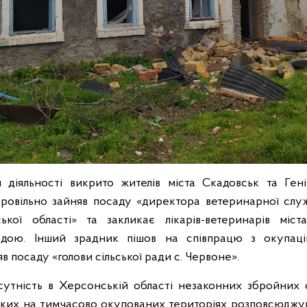
 діяльності викрито жителів міста Скадовськ та Ген
ровільно зайняв посаду «директора ветеринарної слу
кої області» та закликає лікарів-ветеринарів міст
адою. Інший зрадник пішов на співпрацю з окупац
в посаду «голови сільської ради с. Червоне».
сутність в Херсонській області незаконних збройних
ких на тимчасово окупованих територіях розповсюджую