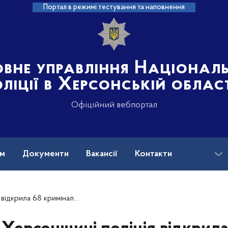
Портал в режимі тестування та наповнення
овне управління Націонал
ліції в Херсонській облас
Офіційний вебпортал
ам
Документи
Вакансії
Контакти
жень за фактами воєнних злочинів російської армії