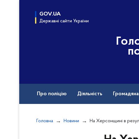
до
основного
GOV.UA
вмісту
Державні сайти України
Гол
по
Про поліцію
Діяльність
Громадян
Назавжди в строю
Головна
Новини
На Херсонщині в результаті російських атак поранено жінк