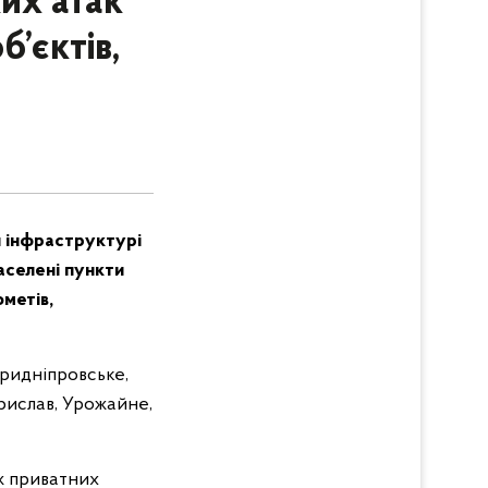
ких атак
’єктів,
й інфраструктурі
аселені пункти
метів,
ридніпровське,
ерислав, Урожайне,
 ж приватних