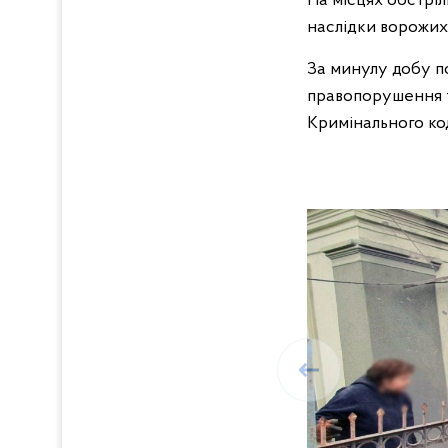
На місцях обстріл
наслідки ворожих 
За минулу добу по
правопорушення та
Кримінального ко