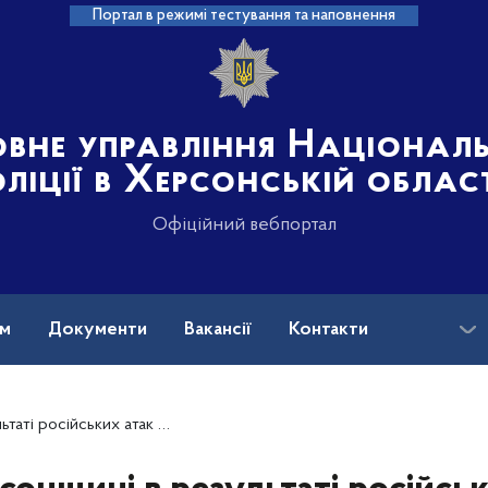
Портал в режимі тестування та наповнення
овне управління Націонал
ліції в Херсонській облас
Офіційний вебпортал
ам
Документи
Вакансії
Контакти
у та пошкоджено 12 об’єктів, поліція фіксує наслідки