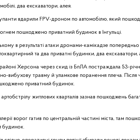
мобілі, два екскаватори, алея.
панти вдарили FPV-дроном по автомобілю, який пошко
огнем пошкоджено приватний будинок в Інгульці.
кому в результаті атаки дронами-камікадзе попередньо
оквартирний та два приватні будинки, два екскаватори, 
районі Херсона через скид із БпЛА постраждала 53-річна
нно-вибухову травму й уламкове поранення плеча. Після 
ошкоджено приватний будинок.
о артобстрілу житлових кварталів зазнав пошкоджень баг
илерії ворог гатив по центральній частині міста, там пош
 будинок.