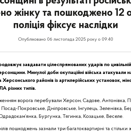
онщині в результаті російсь
но жінку та пошкоджено 12 об
поліція фіксує наслідки
Опубліковано 06 листопада 2025 року о 09:40
продовжує завдавати цілеспрямованих ударів по цивільні
рсонщини. Минулої доби окупаційні війська атакували н
 Херсонського районів із артилерійських установок, міно
ЛА різних типів.
женням ворога перебували Херсон, Садове, Антонівка, П
, Посад-Покровське, Дніпровське, Інгулець, Зеленівка, Б
 Одрадокам’янка, Бургунка, Тягинка, Козацьке, Веселе.
рілів пошкоджень зазнали три багатоквартирні та стільки