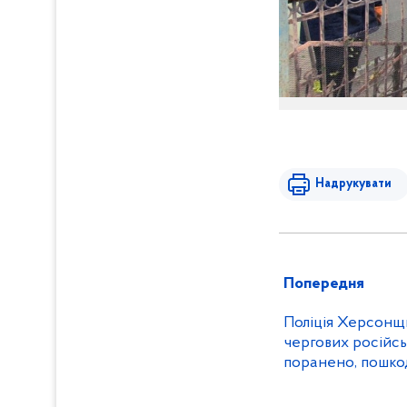
Надрукувати
Попередня
Поліція Херсонщ
чергових російсь
поранено, пошко
автотранспорт