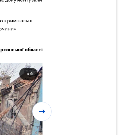
и та документували
ро кримінальні
лочини»
Херсонської області
1 з 6