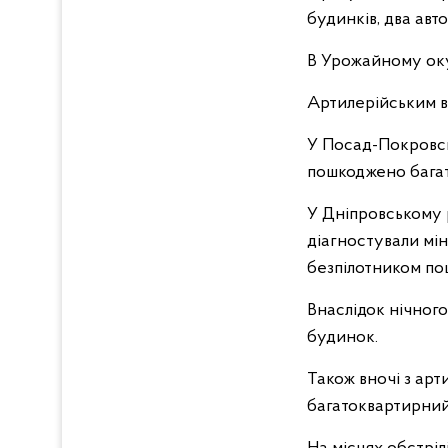
будинків, два авто
В Урожайному оку
Артилерійським в
У Посад-Покровсь
пошкоджено багат
У Дніпровському 
діагностували мі
безпілотником п
Внаслідок нічног
будинок.
Також вночі з арт
багатоквартирний