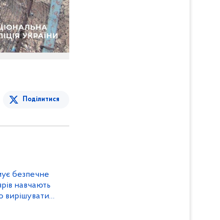
Поділитися
мує безпечне
ярів навчають
но вирішувати