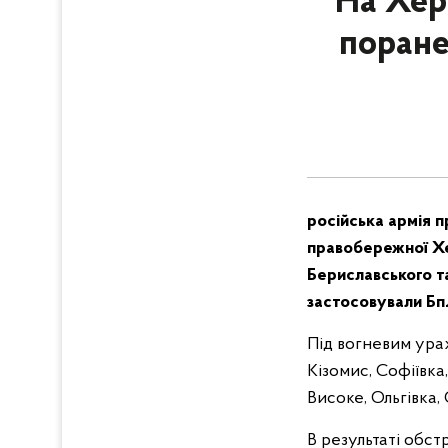
На Херс
поране
російська армія 
правобережної Хе
Бериславського та
застосовували Бп
Під вогневим ура
Кізомис, Софіївка
Високе, Ольгівка,
В результаті обст