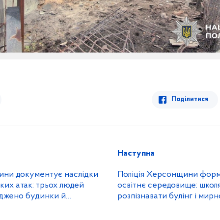
Поділитися
Наступна
ини документує наслідки
Поліція Херсонщини фор
ких атак: трьох людей
освітнє середовище: школ
джено будинки й
розпізнавати булінг і мир
конфлікти