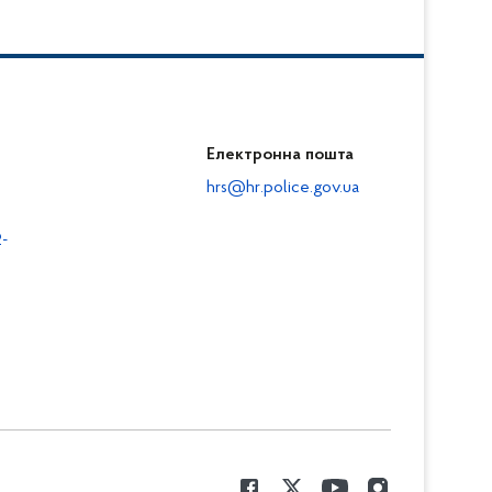
Електронна пошта
hrs@hr.police.gov.ua
-