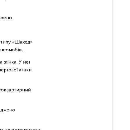
джено.
 типу «Шахед»
автомобіль.
 жінка. У неї
чергової атаки
атоквартирний
коджено