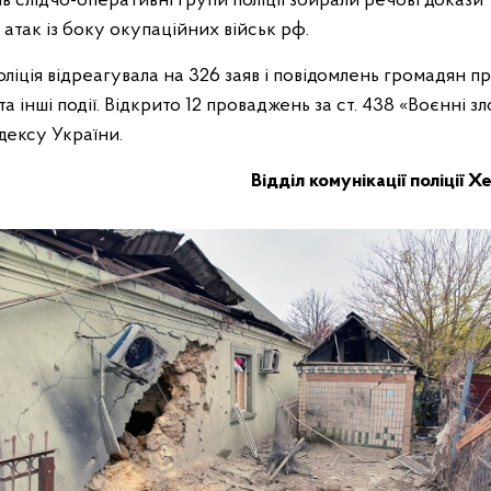
ів слідчо-оперативні групи поліції збирали речові доказ
атак із боку окупаційних військ рф.
ліція відреагувала на 326 заяв і повідомлень громадян п
 інші події. Відкрито 12 проваджень за ст. 438 «Воєнні з
дексу України.
Відділ комунікації поліції 