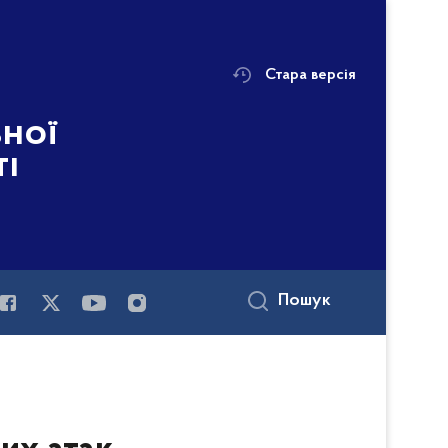
Стара версія
ьної
ті
Пошук