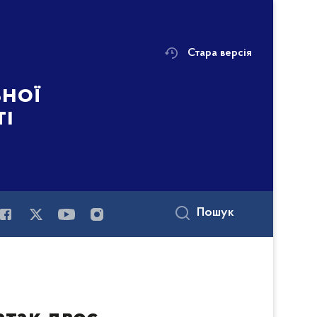
Стара версія
ьної
ті
Пошук