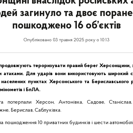
нщині внаслідок російських 
дей загинуло та двоє поране
пошкоджено 16 об’єктів
Опубліковано 03 травня 2025 року о 10:13
а продовжують тероризувати правий берег Херсонщини,
и атаками. Для ударів вони використовують широкий 
 населених пунктах Херсонського та Бериславського р
, мінометів і БпЛА.
га потерпали Херсон, Антонівка, Садове, Станіслав,
жне, Берислав, Саблуківка.
ла пошкодження 10 приватних будинків і шести автомобілі