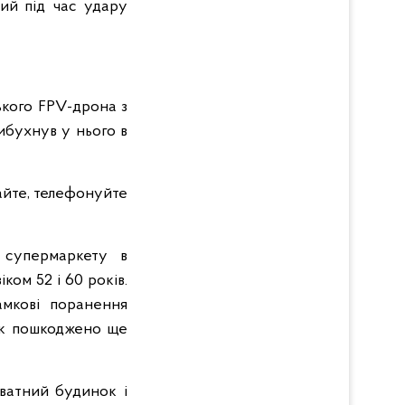
кий під час удару
ького FPV-дрона з
вибухнув у нього в
пайте, телефонуйте
 супермаркету в
ком 52 і 60 років.
амкові поранення
так пошкоджено ще
ватний будинок і