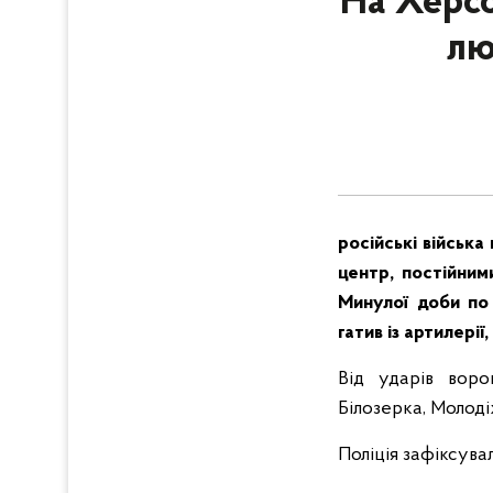
На Херсо
лю
російські військ
центр, постійним
Минулої доби по
гатив із артилерії
Від ударів воро
Білозерка, Молоді
Поліція зафіксува