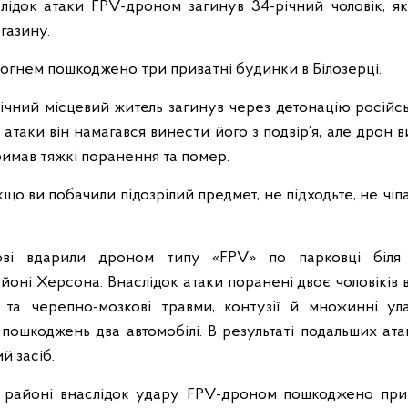
слідок атаки FPV-дроном загинув 34-річний чоловік, я
газину.
огнем пошкоджено три приватні будинки в Білозерці.
річний місцевий житель загинув через детонацію російс
 атаки він намагався винести його з подвір’я, але дрон 
римав тяжкі поранення та помер.
якщо ви побачили підозрілий предмет, не підходьте, не чі
ькові вдарили дроном типу «FPV» по парковці біля
ні Херсона. Внаслідок атаки поранені двоє чоловіків ві
 та черепно-мозкові травми, контузії й множинні ул
и пошкоджень два автомобілі. В результаті подальших а
й засіб.
 районі внаслідок удару FPV-дроном пошкоджено при