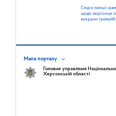
Слідчі поліції за
щодо херсонця та 
викрали тролейб
майже два мільй
Мапа порталу
Головне управління Національної 
Херсонській області