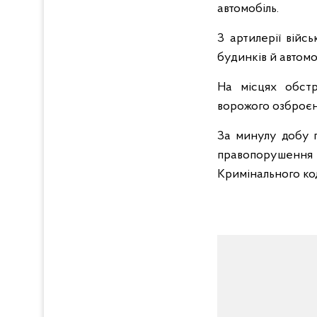
автомобіль.
З артилерії вій
будинків й автомо
На місцях обстр
ворожого озброєн
За минулу добу п
правопорушення 
Кримінального ко