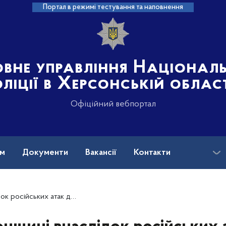
Портал в режимі тестування та наповнення
овне управління Націонал
ліції в Херсонській облас
Офіційний вебпортал
ам
Документи
Вакансії
Контакти
гинуло та двоє поранено, пошкоджено 16 об’єктів