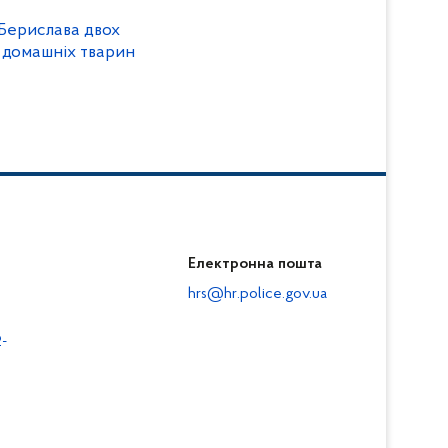
 Берислава двох
х домашніх тварин
Електронна пошта
hrs@hr.police.gov.ua
-