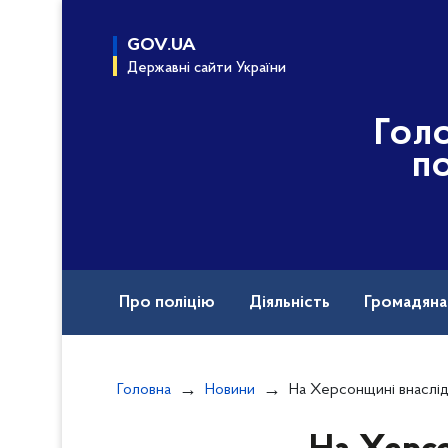
до
основного
GOV.UA
вмісту
Державні сайти України
Гол
по
Про поліцію
Діяльність
Громадян
Назавжди в строю
Головна
Новини
На Херсонщині внаслідок російських атак двоє людей за