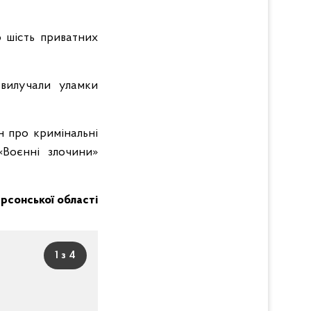
 шість приватних
 вилучали уламки
н про кримінальні
«Воєнні злочини»
Херсонської області
1 з 4