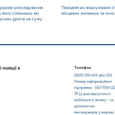
вершили розслідування
Поліцейські евакуювали з
його спільника, які
місцевих жительок та їхні
усних дротів на суму
она гривень
поліції в
Телефон
0800-501-615 або 102.
Номер інформаційної
підтримки - 067-550-22
74 (у разі відсутності
мобільного зв’язку – за
допомогою
месенджерів у мережі