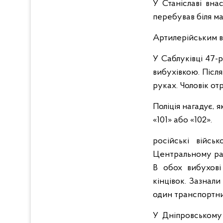
У Станіславі вна
перебував біля ма
Артилерійським в
У Саблуківці 47-
вибухівкою. Після
руках. Чоловік от
Поліція нагадує, 
«101» або «102».
російські війс
Центральному райо
В обох вибухові
кінцівок. Зазнал
один транспортни
У Дніпровському