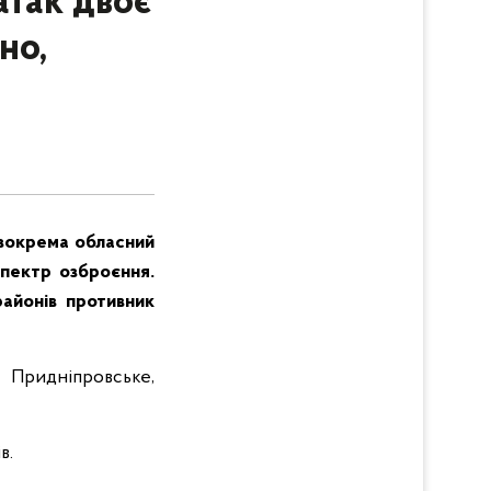
атак двоє
но,
 зокрема обласний
спектр озброєння.
айонів противник
 Придніпровське,
в.