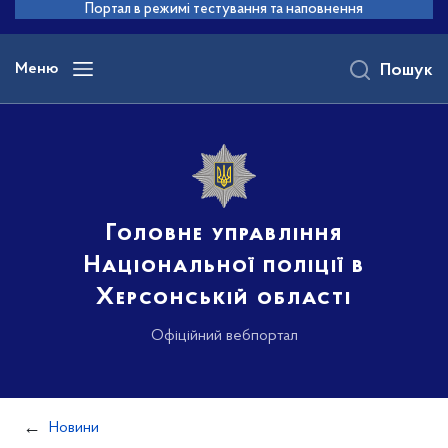
до
Портал в режимі тестування та наповнення
основного
вмісту
Меню
Пошук
Головне управління
Національної поліції в
Херсонській області
Офіційний вебпортал
Новини