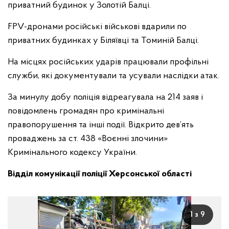
приватний будинок у Золотій Балці.
FPV-дронами російські військові вдарили по
приватних будинках у Біляївці та Томиній Балці.
На місцях російських ударів працювали профільні
служби, які документували та усували наслідки атак.
За минулу добу поліція відреагувала на 214 заяв і
повідомлень громадян про кримінальні
правопорушення та інші події. Відкрито дев’ять
проваджень за ст. 438 «Воєнні злочини»
Кримінального кодексу України.
Відділ комунікації поліції Херсонської області
1 з 9