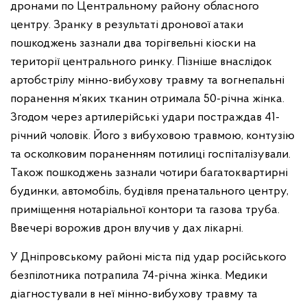
дронами по Центральному району обласного
центру. Зранку в результаті дронової атаки
пошкоджень зазнали два торігвельні кіоски на
території центрального ринку. Пізніше внаслідок
артобстрілу мінно-вибухову травму та вогнепальні
поранення м’яких тканин отримала 50-річна жінка.
Згодом через артилерійські удари постраждав 41-
річний чоловік. Його з вибуховою травмою, контузію
та осколковим пораненням потилиці госпіталізували.
Також пошкоджень зазнали чотири багатоквартирні
будинки, автомобіль, будівля пренатального центру,
приміщення нотаріальної контори та газова труба.
Ввечері ворожив дрон влучив у дах лікарні.
У Дніпровському районі міста під удар російського
безпілотника потрапила 74-річна жінка. Медики
діагностували в неї мінно-вибухову травму та