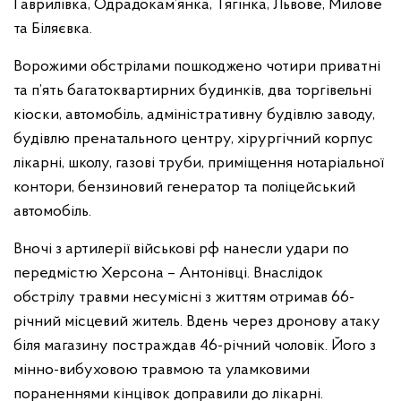
Гаврилівка, Одрадокам’янка, Тягінка, Львове, Милове
та Біляєвка.
Ворожими обстрілами пошкоджено чотири приватні
та п’ять багатоквартирних будинків, два торгівельні
кіоски, автомобіль, адміністративну будівлю заводу,
будівлю пренатального центру, хірургічний корпус
лікарні, школу, газові труби, приміщення нотаріальної
контори, бензиновий генератор та поліцейський
автомобіль.
Вночі з артилерії військові рф нанесли удари по
передмістю Херсона – Антонівці. Внаслідок
обстрілу травми несумісні з життям отримав 66-
річний місцевий житель. Вдень через дронову атаку
біля магазину постраждав 46-річний чоловік. Його з
мінно-вибуховою травмою та уламковими
пораненнями кінцівок доправили до лікарні.