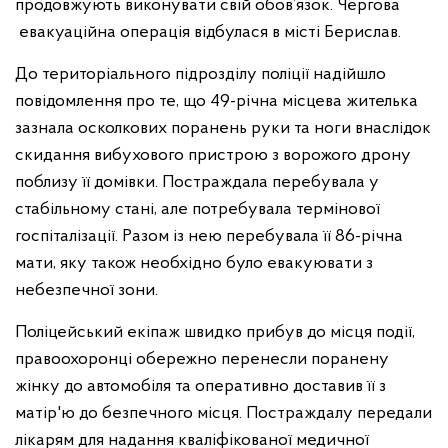
продовжують виконувати свій обов’язок. Чергова
евакуаційна операція відбулася в місті Берислав.
До територіального підрозділу поліції надійшло
повідомлення про те, що 49-річна місцева жителька
зазнала осколкових поранень руки та ноги внаслідок
скидання вибухового пристрою з ворожого дрону
поблизу її домівки. Постраждала перебувала у
стабільному стані, але потребувала термінової
госпіталізації. Разом із нею перебувала її 86-річна
мати, яку також необхідно було евакуювати з
небезпечної зони.
Поліцейський екіпаж швидко прибув до місця події,
правоохоронці обережно перенесли поранену
жінку до автомобіля та оперативно доставив її з
матір'ю до безпечного місця. Постраждалу передали
лікарям для надання кваліфікованої медичної