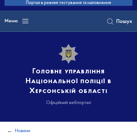
до
Портал в режимі тестування та наповнення
основного
вмісту
Меню
Пошук
Головне управління
Національної поліції в
Херсонській області
Офіційний вебпортал
Новини