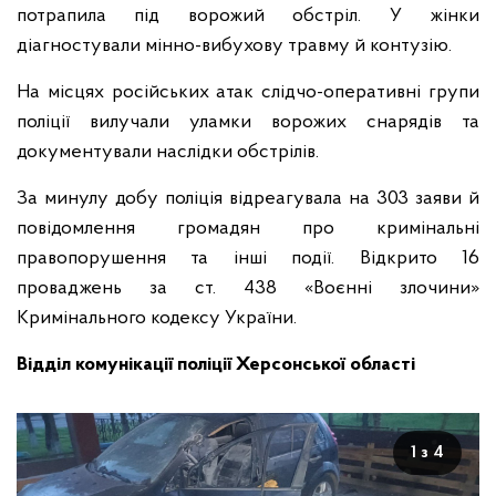
потрапила під ворожий обстріл. У жінки
діагностували мінно-вибухову травму й контузію.
На місцях російських атак слідчо-оперативні групи
поліції вилучали уламки ворожих снарядів та
документували наслідки обстрілів.
За минулу добу поліція відреагувала на 303 заяви й
повідомлення громадян про кримінальні
правопорушення та інші події. Відкрито 16
проваджень за ст. 438 «Воєнні злочини»
Кримінального кодексу України.
Відділ комунікації поліції Херсонської області
1 з 4