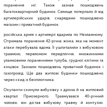
поранення ніг. Також зазнав пошкоджень
багатоквартирний будинок. Селище потерпало й від
артилерійських ударів, снарядами пошкоджено
магазин і приватний будинок.
російська армія з артилерії вдарила по Незламному.
Отримала поранення 42-річна жінка, яка на момент
атаки перебувала вдома. Її ушпиталили з вибуховою
травмою, переломом передпліччя, множинними
уламковими пораненнями тулуба, грудної клітини та
кінцівок. Зазнали пошкоджень приватний будинок і
газопровід. Ще два житлові будинки пошкоджено
через скид із безпілотника.
Окупанти скинули вибухівку з дрона й на житловий
квартал Приозерного. Травмувався 40-річний
чоловік, він дістав вибухову травму й контузію.