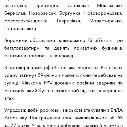
Білозерка, Приозерне, Станіслав, Микільське,
Берислав, Новорайськ, Бургунка, Нововоронцовка,
Новоолександрівка, Гаврилівка, Монастирське,
Петропавлівка.
Ворожими обстрілами пошкоджено 15 об’єктів: три
багатоквартирні та дев’ять приватних будинків,
магазин, автомобіль, газопровід.
З артилерії армія рф обстріляла Берислав. Внаслідок
удару загинув 59-річний чоловік, який перебував на
вулиці. Кількома FPV-дронами росіяни вдарили по
магазину, який був пошкоджений під час попередніх
атак.
Упродовж доби російські військові атакували з БпЛА
Антонівку. Постраждали троє чоловіків віком 55, 63
та 77 років. У всіх мінно-вибухові травми й уламкові