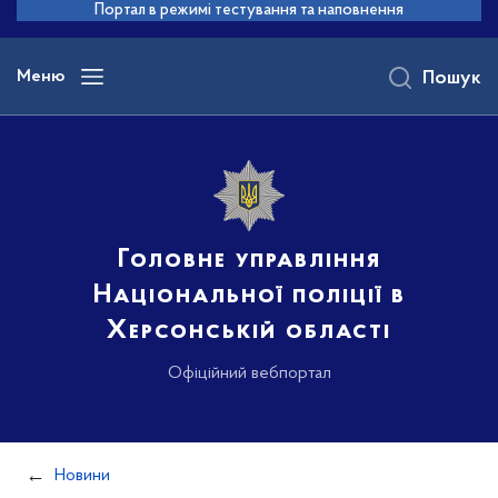
до
Портал в режимі тестування та наповнення
основного
вмісту
Меню
Пошук
Головне управління
Національної поліції в
Херсонській області
Офіційний вебпортал
Новини