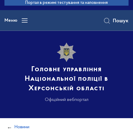
до
Портал в режимі тестування та наповнення
основного
вмісту
Меню
Пошук
Головне управління
Національної поліції в
Херсонській області
Офіційний вебпортал
Новини