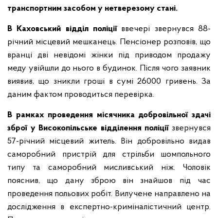
транспортним засобом у нетверезому стані.
В Каховський відділ поліції
ввечері звернувся 88-
річний місцевий мешканець. Пенсіонер розповів, що
вранці дві невідомі жінки під приводом продажу
меду увійшли до нього в будинок. Після чого заявник
виявив, що зникли гроші в сумі 26000 гривень. За
даним фактом проводиться перевірка.
В рамках проведення місячника добровільної здачі
зброї у Високопільське відділення поліції
звернувся
57-річний місцевий житель. Він добровільно видав
саморобний пристрій для стрільби шомпольного
типу та саморобний мисливський ніж. Чоловік
пояснив, що дану зброю він знайшов під час
проведення польових робіт. Вилучене направлено на
дослідження в експертно-криміналістичний центр.