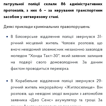
патрульної поліції склали 86 адміністративних
протоколів, з них 6 – за керування транспортним
засобом у нетверезому стані.
Деякі приклади кримінальних правопорушень:
В Білозерське відділення поліції звернувся 31-
річний місцевий житель. Чоловік розповів, що
вночі невідомий зловмисник незаконно заволодів
мопедом "Хонда Такт-30", який заявник залишив
на подвір’ї свого домоволодіння. За даним
фактом проводиться перевірка.
В Корабельне відділення поліції звернувся 29-
річний житель мікрорайону «Житлоселище». Він
розповів, що невідомі злодії викрали з автомобіля
заявника «Део Сенс» акумулятор та гроші. За