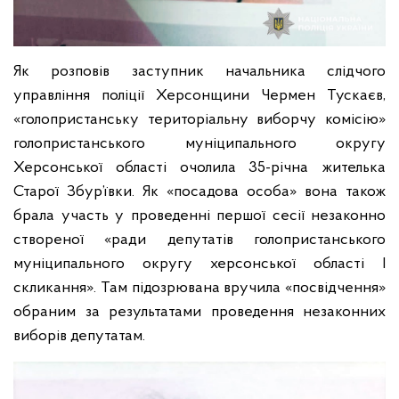
Як розповів заступник начальника слідчого
управління поліції Херсонщини Чермен Тускаєв,
«голопристанську територіальну виборчу комісію»
голопристанського муніципального округу
Херсонської області очолила 35-річна жителька
Старої Збур’ївки. Як «посадова особа» вона також
брала участь у проведенні першої сесії незаконно
створеної «ради депутатів голопристанського
муніципального округу херсонської області І
скликання». Там підозрювана вручила «посвідчення»
обраним за результатами проведення незаконних
виборів депутатам.