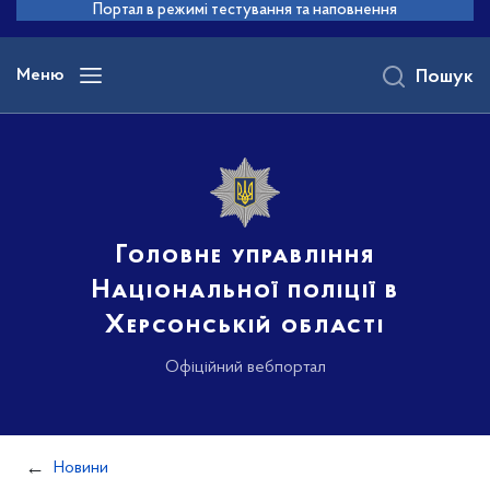
до
Портал в режимі тестування та наповнення
основного
вмісту
Меню
Пошук
Головне управління
Національної поліції в
Херсонській області
Офіційний вебпортал
Новини