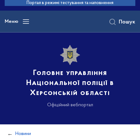
до
Портал в режимі тестування та наповнення
основного
вмісту
Меню
Пошук
Головне управління
Національної поліції в
Херсонській області
Офіційний вебпортал
Новини