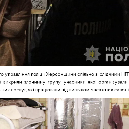
го управління поліції Херсонщини спільно зі слідчими НП
ції викрили злочинну групу, учасники якої організувал
них послуг, які працювали під виглядом масажних салоні