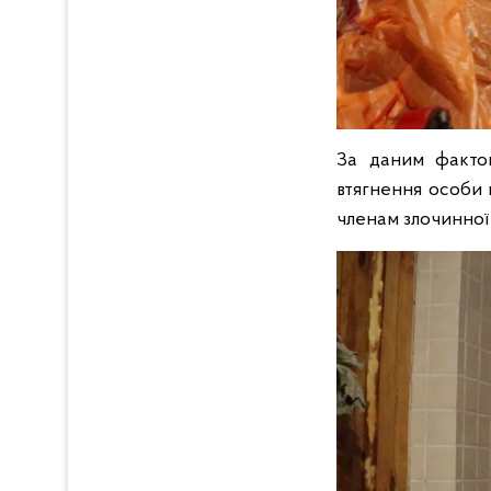
За даним фактом
втягнення особи 
членам злочинної 