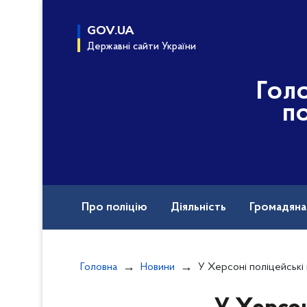
до
основного
GOV.UA
вмісту
Державні сайти України
Гол
по
Про поліцію
Діяльність
Громадян
Назавжди в строю
Головна
Новини
У Херсоні поліцейські викрили місця роз