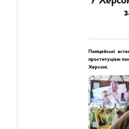
У Херсон
з
Поліцейські вста
проституцією пона
Херсоні.