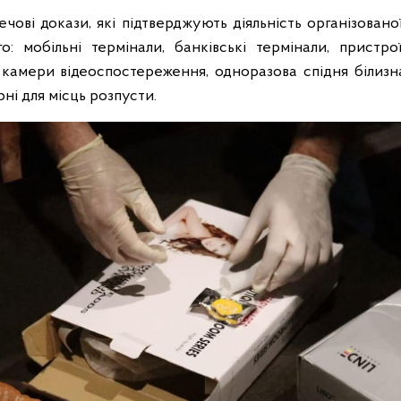
чові докази, які підтверджують діяльність організовано
: мобільні термінали, банківські термінали, пристр
 камери відеоспостереження, одноразова спідня білизна
рні для місць розпусти.