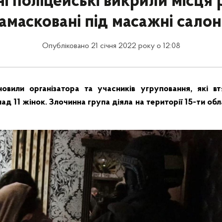
і поліцейські викрили місця 
амасковані під масажні сало
Опубліковано 21 січня 2022 року о 12:08
новили організатора та учасників угруповання, які в
д 11 жінок. Злочинна група діяла на території 15-ти обл