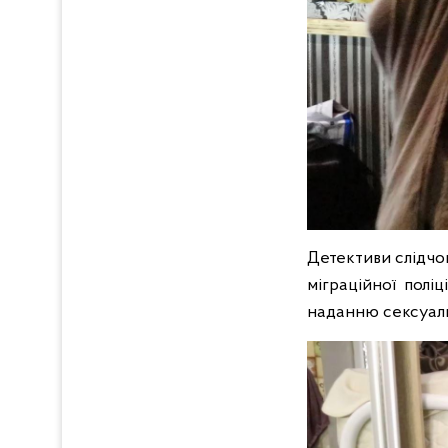
Детективи слідчо
міграційної полі
наданню сексуаль