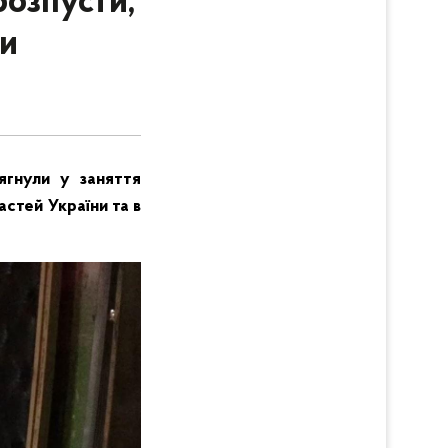
розпусти,
ни
тягнули у заняття
астей України та в