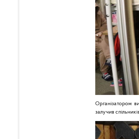
Організатором ви
залучив спільникі