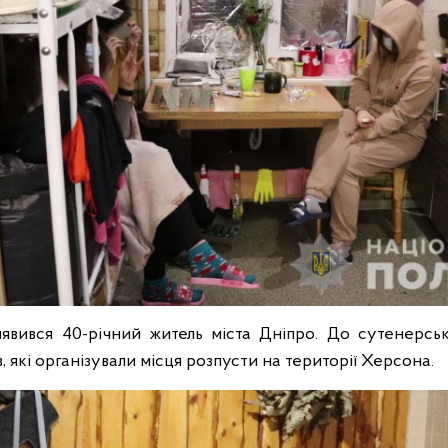
явився 40-річний житель міста Дніпро. До сутенерськ
в, які організували місця розпусти на території Херсона.