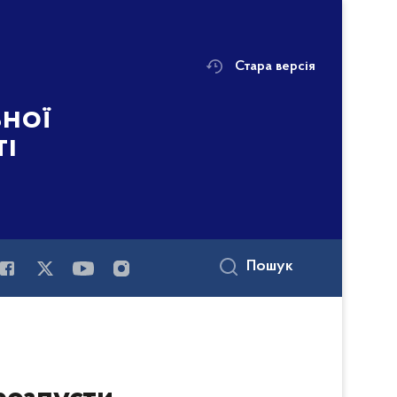
Стара версія
ьної
ті
Пошук