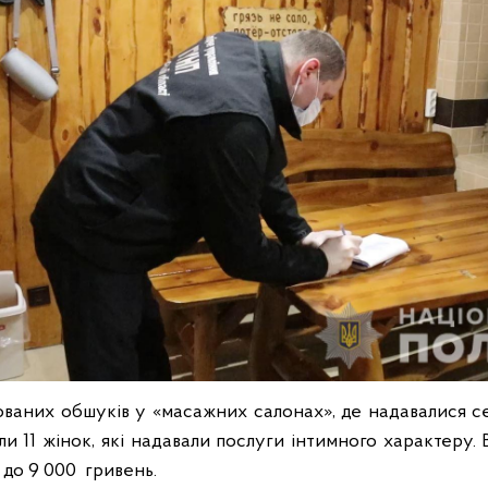
ованих обшуків у «масажних салонах», де надавалися се
ли 11 жінок, які надавали послуги інтимного характеру.
 до 9 000 гривень.