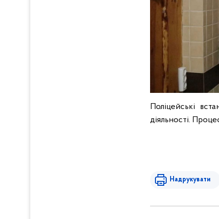
Поліцейські вст
діяльності. Проц
Надрукувати