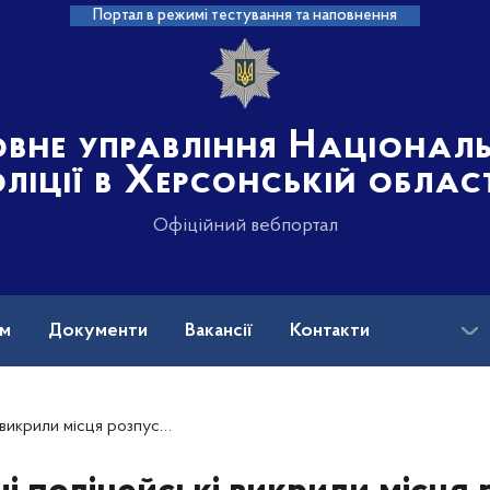
Портал в режимі тестування та наповнення
овне управління Націонал
ліції в Херсонській облас
Офіційний вебпортал
ам
Документи
Вакансії
Контакти
пусти, замасковані під масажні салони