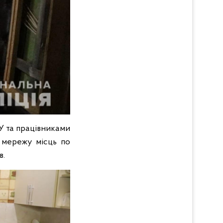
У та працівниками
и мережу місць по
в.