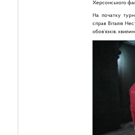
Херсонського фак
На початку турні
справ Віталія Не
обов’язків, хвили