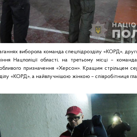
аганнях виборола команда спецпідрозділу «КОРД», дру
іння Нацполіції області, на третьому місці – команд
собливого призначення «Херсон». Кращим стрільцем сер
ілу «КОРД», а найвлучнішою жінкою – співробітниця глав