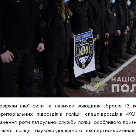
евіряли свої сили та навички володіння зброєю 13 к
риторіальних підрозділів поліції; спецпідрозділів «КО
ачення, роти патрульної служби поліції особливого приз
льної поліції; науково-дослідного експертно-кримінал