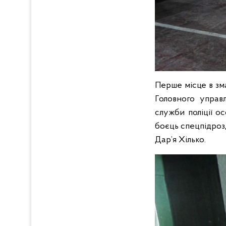
Перше місце в зм
Головного управл
служби поліції о
боєць спецпідрозд
Дар’я Хілько.