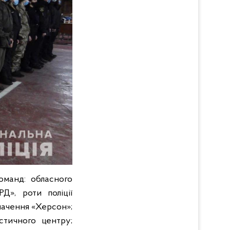
оманд: обласного
РД», роти поліції
начення «Херсон»;
істичного центру;