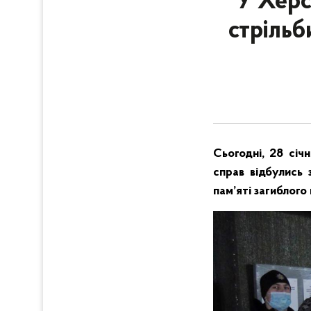
У Херс
стрільб
Сьогодні, 28 січ
справ відбулись 
пам’яті загиблого