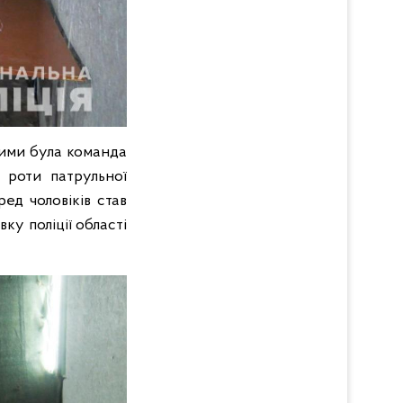
гими була команда
а роти патрульної
ед чоловіків став
ку поліції області