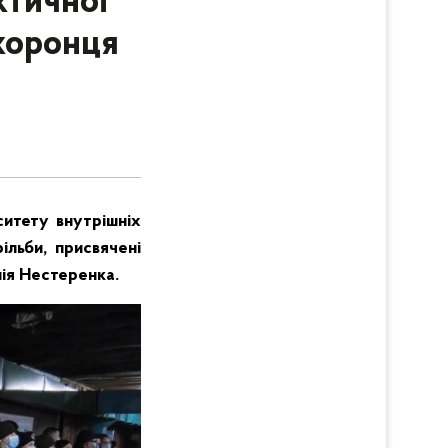
ктичної
охоронця
ситету внутрішніх
ільби, присвячені
лія Нестеренка.