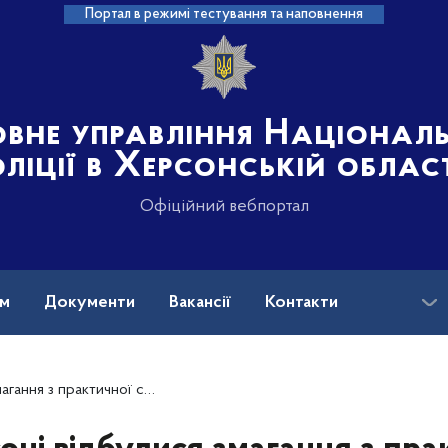
Портал в режимі тестування та наповнення
овне управління Націонал
ліції в Херсонській облас
Офіційний вебпортал
ам
Документи
Вакансії
Контакти
ам’ять загиблого правоохоронця Віталія Нестеренка