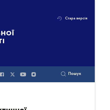
Стара версія
ьної
ті
Пошук