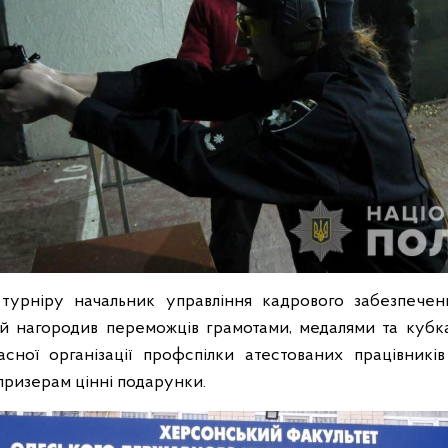
урніру начальник управління кадрового забезпечення
й нагородив переможців грамотами, медалями та кубка
асної організації профспілки атестованих працівник
призерам цінні подарунки.