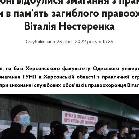
оні відбулися змагання з пра
и в пам’ять загиблого право
Віталія Нестеренка
Опубліковано 28 січня 2022 року о 15:39
ня, на базі Херсонського факультету Одеського універ
змагання ГУНП в Херсонській області з практичної стр
 при виконанні службових обов’язків правоохоронця Віта