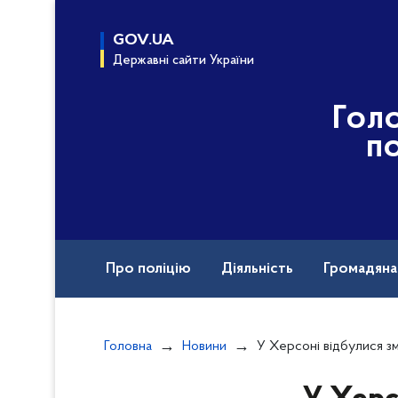
до
основного
GOV.UA
вмісту
Державні сайти України
Гол
по
Про поліцію
Діяльність
Громадян
Назавжди в строю
Головна
Новини
У Херсоні відбулися змагання з практичної стрільби в п