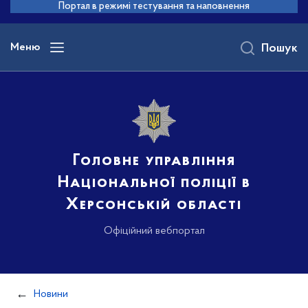
до
Портал в режимі тестування та наповнення
основного
вмісту
Меню
Пошук
Головне управління
Національної поліції в
Херсонській області
Офіційний вебпортал
Новини