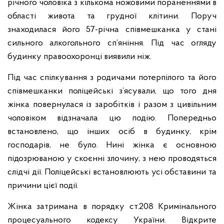
річного чоловіка з кількома ножовими пораненнями в
області живота та грудної клітини. Поруч
знаходилася його 57-річна співмешканка у стані
сильного алкогольного сп’яніння. Під час огляду
будинку правоохоронці виявили ніж.
Під час спілкування з родичами потерпілого та його
співмешканки поліцейські з’ясували, що того дня
жінка повернулася із заробітків і разом з цивільним
чоловіком відзначала цю подію. Попередньо
встановлено, що інших осіб в будинку, крім
господарів, не було. Нині жінка є основною
підозрюваною у скоєнні злочину, з нею проводяться
слідчі дії. Поліцейські встановлюють усі обставини та
причини цієї події.
Жінка затримана в порядку ст.208 Кримінального
процесуального кодексу України. Відкрите