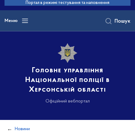
до
Портал в режимі тестування та наповнення
основного
вмісту
Меню
Пошук
Головне управління
Національної поліції в
Херсонській області
Офіційний вебпортал
Новини