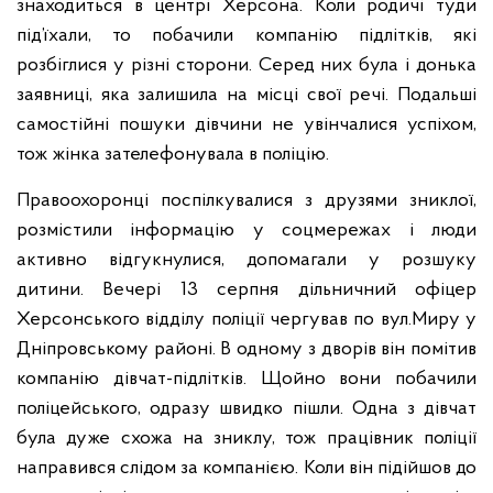
знаходиться в центрі Херсона. Коли родичі туди
під’їхали, то побачили компанію підлітків, які
розбіглися у різні сторони. Серед них була і донька
заявниці, яка залишила на місці свої речі. Подальші
самостійні пошуки дівчини не увінчалися успіхом,
тож жінка зателефонувала в поліцію.
Правоохоронці поспілкувалися з друзями зниклої,
розмістили інформацію у соцмережах і люди
активно відгукнулися, допомагали у розшуку
дитини. Вечері 13 серпня дільничний офіцер
Херсонського відділу поліції чергував по вул.Миру у
Дніпровському районі. В одному з дворів він помітив
компанію дівчат-підлітків. Щойно вони побачили
поліцейського, одразу швидко пішли. Одна з дівчат
була дуже схожа на зниклу, тож працівник поліції
направився слідом за компанією. Коли він підійшов до