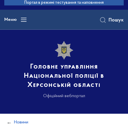
до
Портал в режимі тестування та наповнення
основного
вмісту
Меню
Пошук
Головне управління
Національної поліції в
Херсонській області
Офіційний вебпортал
Новини