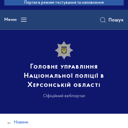
до
Портал в режимі тестування та наповнення
основного
вмісту
Меню
Пошук
Головне управління
Національної поліції в
Херсонській області
Офіційний вебпортал
Новини