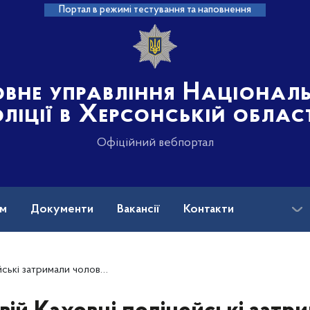
Портал в режимі тестування та наповнення
овне управління Націонал
ліції в Херсонській облас
Офіційний вебпортал
ам
Документи
Вакансії
Контакти
іка, який розшукувався за скоєння злочину