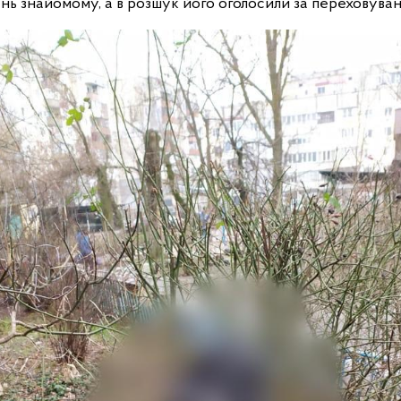
ь знайомому, а в розшук його оголосили за переховуванн