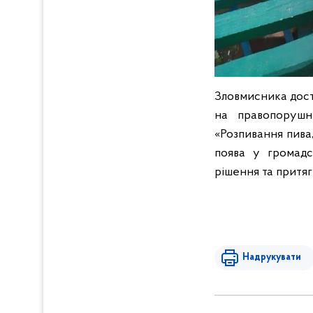
Зловмисника доста
на правопорушни
«Розпивання пива
поява у громадс
рішення та притяг
Надрукувати