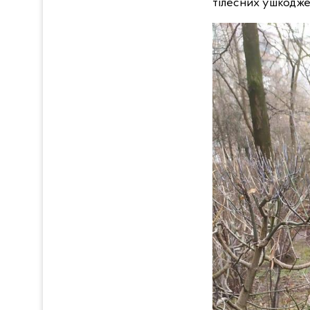
тілесних ушкоджен