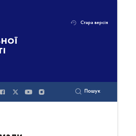
Стара версія
ьної
ті
Пошук