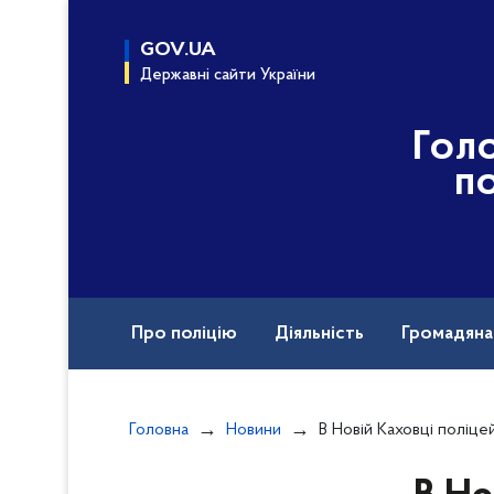
до
основного
GOV.UA
вмісту
Державні сайти України
Гол
по
Про поліцію
Діяльність
Громадян
Назавжди в строю
Головна
Новини
В Новій Каховці поліцейські затримали чолов