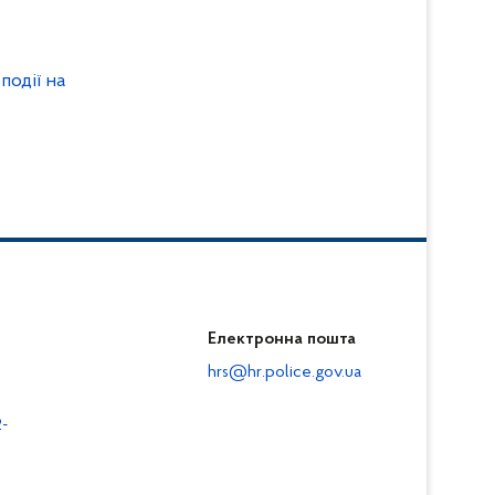
події на
Електронна пошта
hrs@hr.police.gov.ua
-