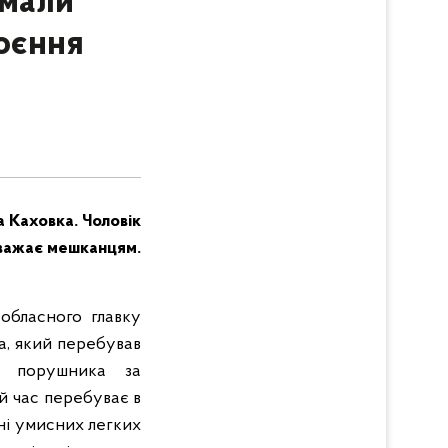
имали
коєння
а Каховка. Чоловік
аважає мешканцям.
 обласного главку
ка, який перебував
ли порушника за
й час перебуває в
нні умисних легких