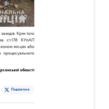
заходів. Крім того
 за ст.178 КУпАП
аконом місцях або
я процесуального
Херсонської області
Поділитися