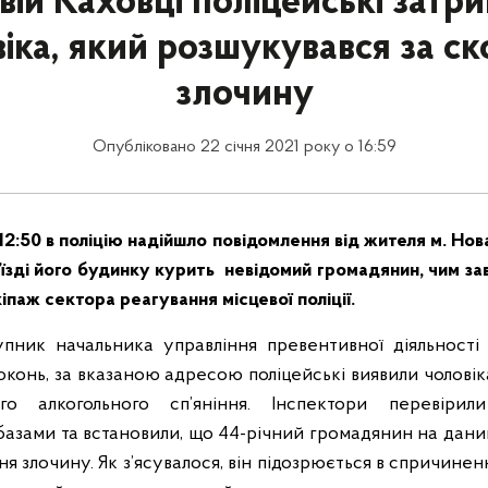
вій Каховці поліцейські затр
іка, який розшукувався за с
злочину
Опубліковано 22 січня 2021 року о 16:59
12:50 в поліцію надійшло повідомлення від жителя м. Нов
ід’їзді його будинку курить невідомий громадянин, чим з
кіпаж сектора реагування місцевої поліції.
упник начальника управління превентивної діяльності
локонь, за вказаною адресою поліцейські виявили чолові
го алкогольного сп’яніння. Інспектори перевіри
азами та встановили, що 44-річний громадянин на дани
я злочину. Як з’ясувалося, він підозрюється в спричине