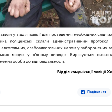
вили у відділ поліції для проведення необхідних слідчих 
ка поліцейські склали адміністративний протокол
, алкогольних, слабоалкогольних напоїв у заборонених з
ьких місцях у п'яному вигляді». Вирішується питанн
нення особи до відповідальності.
Відділ комунікації поліції 
Поділитися