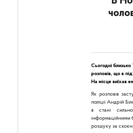
В Но
чолов
Сьогодні близько 
розповів, що в п
На місце виїхав е
Як розповів заст
поліції Андрій Бі
в стані сильно
інформаційними б
розшуку за скоєнн