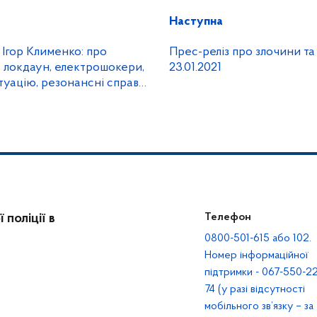
Наступна
 Ігор Клименко: про
Прес-реліз про злочини та 
 локдаун, електрошокери,
23.01.2021
уацію, резонансні справи,
ї та марихуани
поліції в
Телефон
0800-501-615 або 102.
Номер інформаційної
підтримки - 067-550-22
74 (у разі відсутності
мобільного зв’язку – за