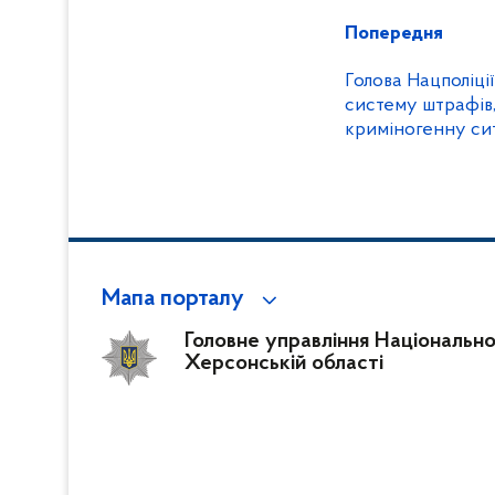
Попередня
Голова Нацполіції
систему штрафів,
криміногенну сит
легалізацію збро
Мапа порталу
Головне управління Національної 
Херсонській області